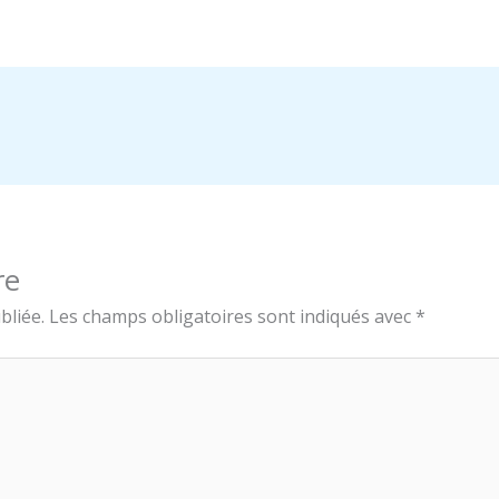
re
bliée.
Les champs obligatoires sont indiqués avec
*