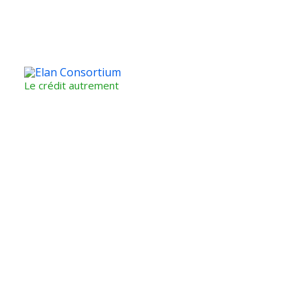
Le crédit autrement