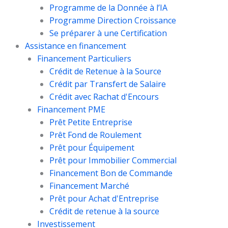
Programme de la Donnée à l’IA
Programme Direction Croissance
Se préparer à une Certification
Assistance en financement
Financement Particuliers
Crédit de Retenue à la Source
Crédit par Transfert de Salaire
Crédit avec Rachat d'Encours
Financement PME
Prêt Petite Entreprise
Prêt Fond de Roulement
Prêt pour Équipement
Prêt pour Immobilier Commercial
Financement Bon de Commande
Financement Marché
Prêt pour Achat d'Entreprise
Crédit de retenue à la source
Investissement