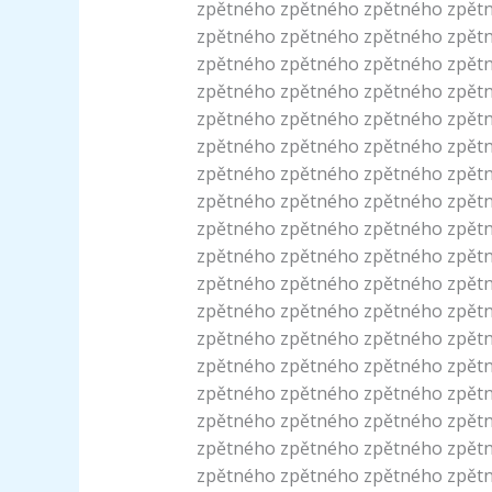
zpětného zpětného zpětného zpět
zpětného zpětného zpětného zpět
zpětného zpětného zpětného zpět
zpětného zpětného zpětného zpět
zpětného zpětného zpětného zpět
zpětného zpětného zpětného zpět
zpětného zpětného zpětného zpět
zpětného zpětného zpětného zpět
zpětného zpětného zpětného zpět
zpětného zpětného zpětného zpět
zpětného zpětného zpětného zpět
zpětného zpětného zpětného zpět
zpětného zpětného zpětného zpět
zpětného zpětného zpětného zpět
zpětného zpětného zpětného zpět
zpětného zpětného zpětného zpět
zpětného zpětného zpětného zpět
zpětného zpětného zpětného zpět