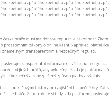
ného zpětného zpětného zpětného zpětného zpětného zpě
ného zpětného zpětného zpětného zpětného zpětného zpě
ného zpětného zpětného zpětného zpětného zpětného zpě
ro české hráče musí mít dobrou reputaci a zákonnost. Zkontr
 s prozatímními zákony o online kázni. Například, platné li
u známé svým transparentním a bezpečným regulací.
 poskytuje transparentní informace o své licenci a regulaci.
nocení od jiných hráčů, aby bylo zřejmé, zda je platforma d
skytuje bezpečný a zabezpečený způsob platby a výplaty.
e jsou klíčovými faktory pro zajištění bezpečné hry. Zahran
pro české hráče. Zkontrolujte si tedy, zda platforem poskytu