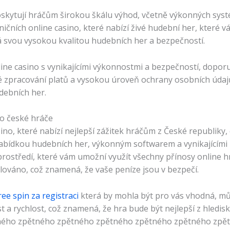
oskytují hráčům širokou škálu výhod, včetně výkonných syst
ničních online casino, které nabízí živé hudební her, které 
 svou vysokou kvalitou hudebních her a bezpečností.
online casino s vynikajícími výkonnostmi a bezpečností, dop
lé zpracování platů a vysokou úroveň ochrany osobních údaj
debních her.
ro české hráče
ino, které nabízí nejlepší zážitek hráčům z České republik
abídkou hudebních her, výkonným softwarem a vynikajícími
prostředí, které vám umožní využít všechny přínosy online h
ulováno, což znamená, že vaše peníze jsou v bezpečí.
ree spin za registraci
která by mohla být pro vás vhodná, m
st a rychlost, což znamená, že hra bude být nejlepší z hle
ného zpětného zpětného zpětného zpětného zpětného zpě