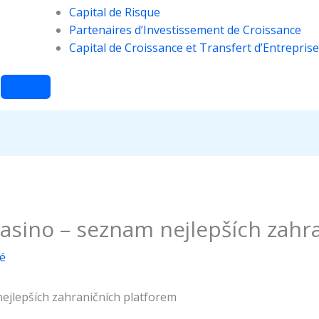
Capital de Risque
Partenaires d’Investissement de Croissance
Capital de Croissance et Transfert d’Entreprise
casino – seznam nejlepších zahr
é
nejlepších zahraničních platforem