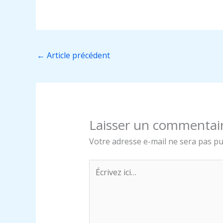
←
Article précédent
Laisser un commentai
Votre adresse e-mail ne sera pas pu
Écrivez
ici…