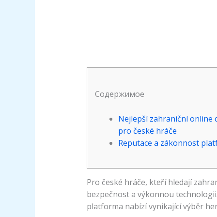
Содержимое
Nejlepší zahraniční online 
pro české hráče
Reputace a zákonnost pla
Pro české hráče, kteří hledají zahra
bezpečnost a výkonnou technologii.
platforma nabízí vynikající výběr he