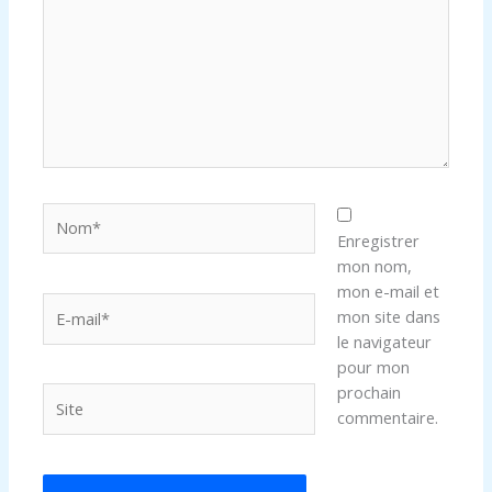
Nom*
Enregistrer
mon nom,
mon e-mail et
E-
mon site dans
mail*
le navigateur
pour mon
prochain
Site
commentaire.