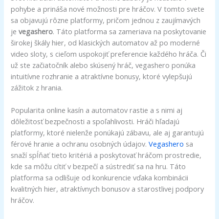
pohybe a prináša nové možnosti pre hráčov. V tomto svete
sa objavujú rôzne platformy, pričom jednou z zaujímavých
je
vegashero
. Táto platforma sa zameriava na poskytovanie
širokej škály hier, od klasických automatov až po moderné
video sloty, s cieľom uspokojiť preferencie každého hráča. Či
už ste začiatočník alebo skúsený hráč, vegashero ponúka
intuitívne rozhranie a atraktívne bonusy, ktoré vylepšujú
zážitok z hrania.
Popularita online kasín a automatov rastie a s nimi aj
dôležitosť bezpečnosti a spoľahlivosti. Hráči hľadajú
platformy, ktoré nielenže ponúkajú zábavu, ale aj garantujú
férové hranie a ochranu osobných údajov.
Vegashero
sa
snaží spĺňať tieto kritériá a poskytovať hráčom prostredie,
kde sa môžu cítiť v bezpečí a sústrediť sa na hru. Táto
platforma sa odlišuje od konkurencie vďaka kombinácii
kvalitných hier, atraktívnych bonusov a starostlivej podpory
hráčov.