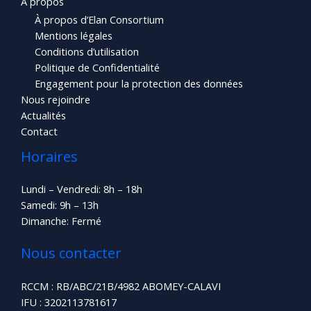
À propos
À propos d’Elan Consortium
Mentions légales
Conditions d’utilisation
Politique de Confidentialité
Engagement pour la protection des données
Nous rejoindre
Actualités
Contact
Horaires
Lundi – Vendredi: 8h – 18h
Samedi: 9h – 13h
Dimanche: Fermé
Nous contacter
RCCM : RB/ABC/21B/4982 ABOMEY-CALAVI
IFU : 3202113781617