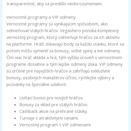
transparentné, aby sa predišlo nedorozumeniam.
Vernostné programy a VIP odmeny
Vernostné programy sú vynikajúcim spôsobom, ako
odmeňovať stálych hráčov. Vegashero ponúka komplexný
vernostný program, ktorý odmeňuje hráčov za ich aktivitu
na platforme. Hráči získavajú body za každú stávku, ktoré sa
potom môžu vymeniť za bonusy, voľné spiny a iné odmeny.
Čím viac hráč vkláda a hrá, tým vyššiu úroveň v vernostnom
programe dosiahne a tým lepšie odmeny získa. VIP odmeny
sú určené pre najvyšších hráčov a zahŕňajú exkluzívne
bonusy, osobných manažérov účtov, rýchlejšie výbery a
pozvánky na špeciálne udalosti.
Uvítací bonus pre nových hráčov.
Bonusy za vklad pre stálych hráčov.
Cashback akcie na prehrané stávky.
Turnaje s atraktívnymi cenami.
Vernostný program s VIP odmenami.