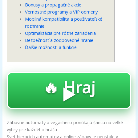
Bonusy a propagačné akcie
Vernostné programy a VIP odmeny
Mobilná kompatibilita a používateľské
rozhranie
Optimalizácia pre rôzne zariadenia
Bezpečnosť a zodpovedné hranie
Ďalšie možnosti a funkcie
🔥 Hraj
▶️
Zábavné automaty a vegashero ponúkajú šancu na veľké
výhry pre každého hráča
Svet hieracích automatov a online zábavy je neustále v