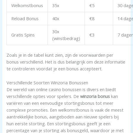
Welkomstbonus
35x
€5
30 dag
Reload Bonus
40x
€8
14 dag
30x
Gratis Spins
€3
7 dage
(winstbedrag)
Zoals je in de tabel kunt zien, zijn de voorwaarden per
bonus verschillend. Het is dus belangrijk om deze informatie
te controleren voordat je een bonus accepteert.
Verschillende Soorten Winzoria Bonussen
De wereld van online casino bonussen is divers en biedt
verschillende opties voor spelers. De
winzoria bonus
kan
variëren van een eenvoudige stortingsbonus tot meer
complexe promoties. Een welkomstbonus is vaak de meest
aantrekkelijke bonus, aangeboden aan nieuwe spelers bij
hun eerste storting. Een stortingsbonus geeft je een
percentage van je storting als bonusgeld, waardoor je met