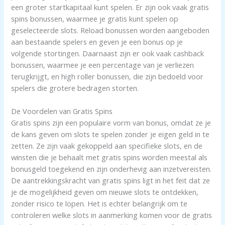
een groter startkapitaal kunt spelen. Er zijn ook vaak gratis
spins bonussen, waarmee je gratis kunt spelen op
geselecteerde slots. Reload bonussen worden aangeboden
aan bestaande spelers en geven je een bonus op je
volgende stortingen. Daarnaast zijn er ook vaak cashback
bonussen, waarmee je een percentage van je verliezen
terugkrijgt, en high roller bonussen, die zijn bedoeld voor
spelers die grotere bedragen storten.
De Voordelen van Gratis Spins
Gratis spins zijn een populaire vorm van bonus, omdat ze je
de kans geven om slots te spelen zonder je eigen geld in te
zetten. Ze zijn vaak gekoppeld aan specifieke slots, en de
winsten die je behaalt met gratis spins worden meestal als
bonusgeld toegekend en zijn onderhevig aan inzetvereisten.
De aantrekkingskracht van gratis spins ligt in het feit dat ze
je de mogelijkheid geven om nieuwe slots te ontdekken,
zonder risico te lopen. Het is echter belangrijk om te
controleren welke slots in aanmerking komen voor de gratis