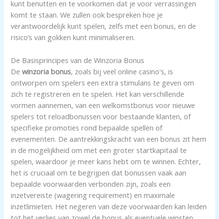
kunt benutten en te voorkomen dat je voor verrassingen
komt te staan. We zullen ook bespreken hoe je
verantwoordelijk kunt spelen, zelfs met een bonus, en de
risico’s van gokken kunt minimaliseren.
De Basisprincipes van de Winzoria Bonus
De
winzoria bonus
, zoals bij veel online casino's, is
ontworpen om spelers een extra stimulans te geven om
zich te registreren en te spelen. Het kan verschillende
vormen aannemen, van een welkomstbonus voor nieuwe
spelers tot reloadbonussen voor bestaande klanten, of
specifieke promoties rond bepaalde spellen of
evenementen. De aantrekkingskracht van een bonus zit hem
in de mogelijkheid om met een groter startkapitaal te
spelen, waardoor je meer kans hebt om te winnen. Echter,
het is cruciaal om te begrijpen dat bonussen vaak aan
bepaalde voorwaarden verbonden zijn, zoals een
inzetvereiste (wagering requirement) en maximale
inzetlimieten. Het negeren van deze voorwaarden kan leiden
tot het verlies van zowel de bonus als eventuele winsten.