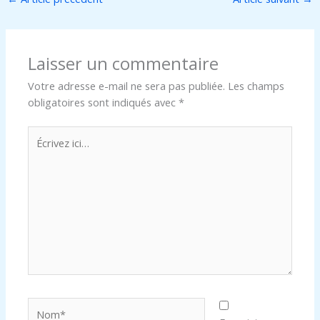
Laisser un commentaire
Votre adresse e-mail ne sera pas publiée.
Les champs
obligatoires sont indiqués avec
*
Écrivez
ici…
Nom*