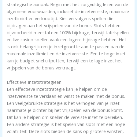
strategische aanpak. Begin met het zorgvuldig lezen van de
algemene voorwaarden, inclusief de inzetvereiste, maximale
inzetlimiet en verlooptijd. Kies vervolgens spellen die
bijdragen aan het vrijspelen van de bonus. Slots hebben
bijvoorbeeld meestal een 100% bijdrage, terwijl tafelspellen
en live casino spellen vaak een lagere bijdrage hebben. Het
is ook belangrijk om je inzetgrootte aan te passen aan de
maximale inzetlimiet en de inzetvereiste. Een te hoge inzet
kan je budget snel uitputten, terwijl een te lage inzet het
vrijspelen van de bonus vertraagt.
Effectieve Inzetstrategieën
Een effectieve inzetstrategie kan je helpen om de
inzetvereiste te verslaan en winst te maken met de bonus.
Een veelgebruikte strategie is het verhogen van je inzet
naarmate je dichter bij het vrijspelen van de bonus komt.
Dit kan je helpen om sneller de vereiste inzet te bereiken.
Een andere strategie is het spelen van slots met een hoge
volatiliteit. Deze slots bieden de kans op grotere winsten,