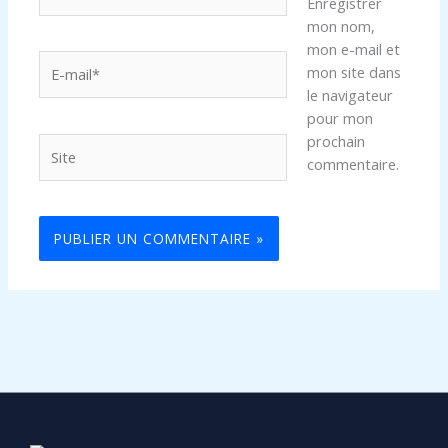
Enregistrer
mon nom,
mon e-mail et
E-
mon site dans
mail*
le navigateur
pour mon
prochain
Site
commentaire.