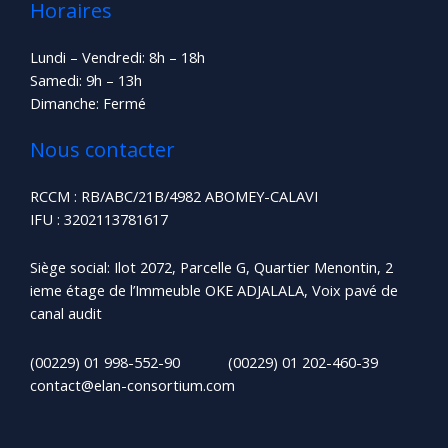
Horaires
Lundi – Vendredi: 8h – 18h
Samedi: 9h – 13h
Dimanche: Fermé
Nous contacter
RCCM : RB/ABC/21B/4982 ABOMEY-CALAVI
IFU : 3202113781617
Siège social: Ilot 2072, Parcelle G, Quartier Menontin, 2
ieme étage de l’Immeuble OKE ADJALALA, Voix pavé de
canal audit
(00229) 01 998-552-90 (00229) 01 202-460-39
contact@elan-consortium.com​