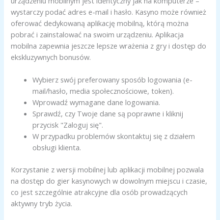
urządzeniu mobilnym jest identyczny jak na komputerze –
wystarczy podać adres e-mail i hasło. Kasyno może również
oferować dedykowaną aplikację mobilną, którą można
pobrać i zainstalować na swoim urządzeniu. Aplikacja
mobilna zapewnia jeszcze lepsze wrażenia z gry i dostęp do
ekskluzywnych bonusów.
Wybierz swój preferowany sposób logowania (e-
mail/hasło, media społecznościowe, token).
Wprowadź wymagane dane logowania.
Sprawdź, czy Twoje dane są poprawne i kliknij
przycisk "Zaloguj się".
W przypadku problemów skontaktuj się z działem
obsługi klienta.
Korzystanie z wersji mobilnej lub aplikacji mobilnej pozwala
na dostęp do gier kasynowych w dowolnym miejscu i czasie,
co jest szczególnie atrakcyjne dla osób prowadzących
aktywny tryb życia.