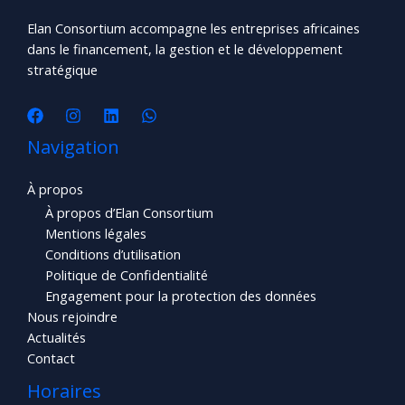
Elan Consortium accompagne les entreprises africaines
dans le financement, la gestion et le développement
stratégique
Navigation
À propos
À propos d’Elan Consortium
Mentions légales
Conditions d’utilisation
Politique de Confidentialité
Engagement pour la protection des données
Nous rejoindre
Actualités
Contact
Horaires