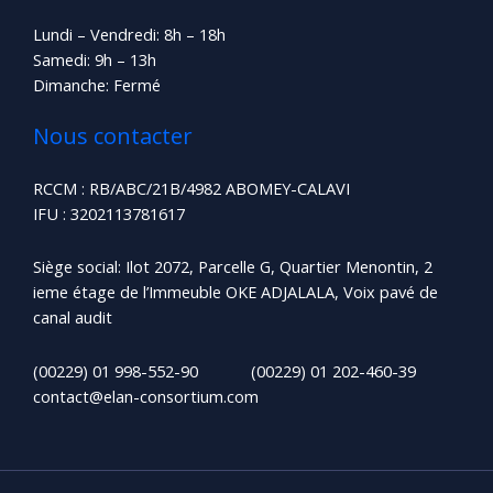
Lundi – Vendredi: 8h – 18h
Samedi: 9h – 13h
Dimanche: Fermé
Nous contacter
RCCM : RB/ABC/21B/4982 ABOMEY-CALAVI
IFU : 3202113781617
Siège social: Ilot 2072, Parcelle G, Quartier Menontin, 2
ieme étage de l’Immeuble OKE ADJALALA, Voix pavé de
canal audit
(00229) 01 998-552-90 (00229) 01 202-460-39
contact@elan-consortium.com​