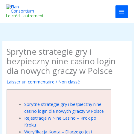
Aller
au
Le crédit autrement
contenu
Sprytne strategie gry i
bezpieczny nine casino login
dla nowych graczy w Polsce
Laisser un commentaire
/
Non classé
Sprytne strategie gry i bezpieczny nine
casino login dla nowych graczy w Polsce
Rejestracja w Nine Casino – Krok po
Kroku
Weryfikacja Konta – Dlaczego Jest