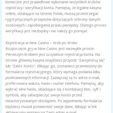
konieczne jest prawidłowe wykonanie wszystkich kroków
rejestracji i weryfikacji konta. Pamiętaj, że legalne kasyna
online, działające na terenie Polski, muszą przestrzegać
rygorystycznych przepisów dotyczących ochrony danych
osobowych i zapobiegania praniu pieniędzy. Dlatego proces
weryfikacji jest niezbędny i nie należy go pomijać.
Rejestracja w Nine Casino – Krok po Kroku
Rozpoczęcie gry w Nine Casino jest niezwykle proste.
Pierwszym krokiem jest oczywiście rejestracja konta. Na
stronie głównej kasyna znajdziesz przycisk "Zarejestruj się"
lub "Załóż Konto". Klikając go, zostaniesz przeniesiony do
formularza rejestracyjnego, który wymaga podania kilku
podstawowych informacji. Zazwyczaj są to adres e-mail,
preferowana waluta, hasło i numer telefonu. Pamiętaj, aby
wybrać silne hasło, składające się z kombinacji liter, cyfr i
symboli, aby zabezpieczyć swoje konto przed
nieautoryzowanym dostępem. Po wypełnieniu formularza
będziesz musiał potwierdzić swoje dane, klikając w link
aktywacyjny wysłany na Twój adres e-mail.