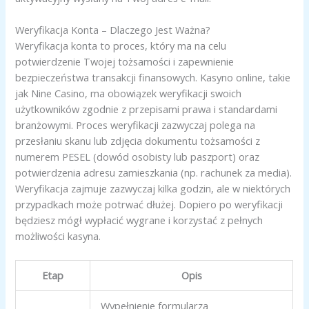
Weryfikacja Konta – Dlaczego Jest Ważna?
Weryfikacja konta to proces, który ma na celu
potwierdzenie Twojej tożsamości i zapewnienie
bezpieczeństwa transakcji finansowych. Kasyno online, takie
jak Nine Casino, ma obowiązek weryfikacji swoich
użytkowników zgodnie z przepisami prawa i standardami
branżowymi. Proces weryfikacji zazwyczaj polega na
przesłaniu skanu lub zdjęcia dokumentu tożsamości z
numerem PESEL (dowód osobisty lub paszport) oraz
potwierdzenia adresu zamieszkania (np. rachunek za media).
Weryfikacja zajmuje zazwyczaj kilka godzin, ale w niektórych
przypadkach może potrwać dłużej. Dopiero po weryfikacji
będziesz mógł wypłacić wygrane i korzystać z pełnych
możliwości kasyna.
Etap
Opis
Wypełnienie formularza