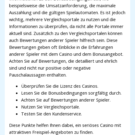
beispielsweise die Umsatzanforderung, die maximale
Auszahlung und die gültigen Spielautomaten. Es ist jedoch
wichtig, mehrere Vergleichsportale zu nutzen und die
Informationen zu überprüfen, da nicht alle Portale immer
aktuell sind. Zusätzlich zu den Vergleichsportalen können
auch Bewertungen anderer Spieler hilfreich sein. Diese
Bewertungen geben oft Einblicke in die Erfahrungen
anderer Spieler mit dem Casino und dem Bonusangebot.
Achten Sie auf Bewertungen, die detailliert und ehrlich
sind und nicht nur positive oder negative
Pauschalaussagen enthalten.
Überprüfen Sie die Lizenz des Casinos.
Lesen Sie die Bonusbedingungen sorgfältig durch.
Achten Sie auf Bewertungen anderer Spieler.
Nutzen Sie Vergleichsportale.
Testen Sie den Kundenservice.
Diese Punkte helfen Ihnen dabei, ein seriöses Casino mit
attraktiven Freispiel-Angeboten zu finden.