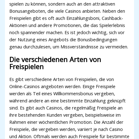
spielen zu können, sondern auch an den attraktiven
Bonusangeboten, die viele Casinos anbieten. Neben den
Freispielen gibt es oft auch Einzahlungsboni, Cashback-
Aktionen und andere Promotionen, die das Spielerlebnis
noch spannender machen. Es ist jedoch wichtig, sich vor
der Nutzung eines Angebots die Bonusbedingungen
genau durchzulesen, um Missverständnisse zu vermeiden.
Die verschiedenen Arten von
Freispielen
Es gibt verschiedene Arten von Freispielen, die von
Online-Casinos angeboten werden. Einige Freispiele
werden als Teil eines Willkommensbonus vergeben,
während andere an eine bestimmte Einzahlung geknüpft
sind. Es gibt auch Casinos, die regelmäßig Freispiele an
ihre bestehenden Kunden vergeben, beispielsweise im
Rahmen einer wöchentlichen Promotion. Die Anzahl der
Freispiele, die vergeben werden, variiert je nach Casino
und Aktion. Oftmals werden auch Freispiele für bestimmte