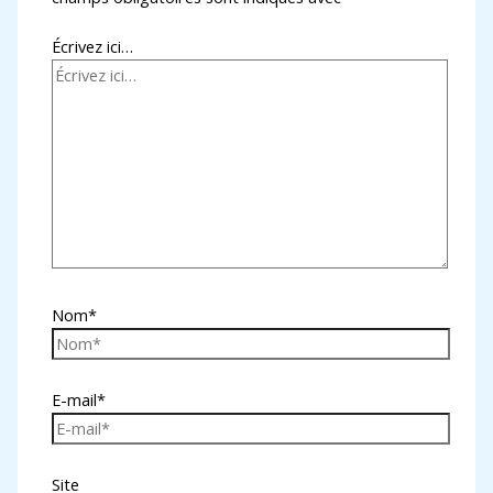
Écrivez ici…
Nom*
E-mail*
Site