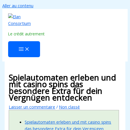
Aller au contenu
Le crédit autrement
Spielautomaten erleben und
mit casino spins das
besondere Extra für dein
Vergnügen entdecken
Laisser un commentaire
/
Non classé
Spielautomaten erleben und mit casino spins
das besondere Extra für dein Vergnügen