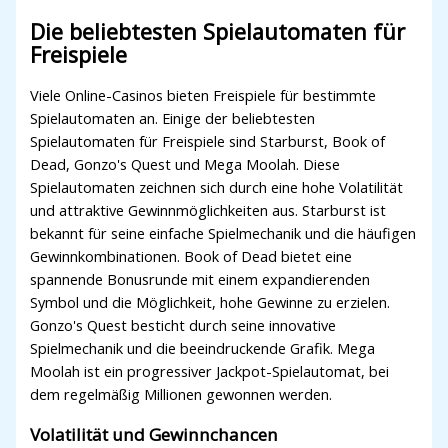
Die beliebtesten Spielautomaten für
Freispiele
Viele Online-Casinos bieten Freispiele für bestimmte
Spielautomaten an. Einige der beliebtesten
Spielautomaten für Freispiele sind Starburst, Book of
Dead, Gonzo's Quest und Mega Moolah. Diese
Spielautomaten zeichnen sich durch eine hohe Volatilität
und attraktive Gewinnmöglichkeiten aus. Starburst ist
bekannt für seine einfache Spielmechanik und die häufigen
Gewinnkombinationen. Book of Dead bietet eine
spannende Bonusrunde mit einem expandierenden
Symbol und die Möglichkeit, hohe Gewinne zu erzielen.
Gonzo's Quest besticht durch seine innovative
Spielmechanik und die beeindruckende Grafik. Mega
Moolah ist ein progressiver Jackpot-Spielautomat, bei
dem regelmäßig Millionen gewonnen werden.
Volatilität und Gewinnchancen