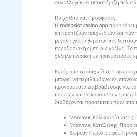
συναλλαγών. Η υποστήριξη πελατών
Παιχνίδια και Προσφορές
Η
rodeoslot casino app
προσφέρει μ
επιτραπέζιων παιχνιδιών και των 
μεγάλη γκάμα θεμάτων και λειτουργ
παραδοσιακή εμπειρία καζίνο. Τα 
αλληλεπίδραση με πραγματικούς κ
Εκτός από τα παιχνίδια, η εφαρμο
μπορεί να περιλαμβάνουν μπόνους 
προγράμματα επιβράβευσης για του
παικτών και να κάνουν την εμπειρ
διαβάζονται προσεκτικά πριν από 
Μπόνους Καλωσορίσματος: Πρ
Μπόνους Κατάθεσης: Προσφέρ
Δωρεάν Περιστροφές: Προσφ