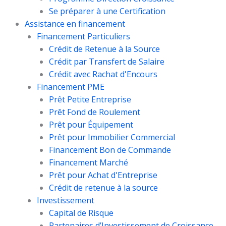
Se préparer à une Certification
Assistance en financement
Financement Particuliers
Crédit de Retenue à la Source
Crédit par Transfert de Salaire
Crédit avec Rachat d'Encours
Financement PME
Prêt Petite Entreprise
Prêt Fond de Roulement
Prêt pour Équipement
Prêt pour Immobilier Commercial
Financement Bon de Commande
Financement Marché
Prêt pour Achat d'Entreprise
Crédit de retenue à la source
Investissement
Capital de Risque
Partenaires d’Investissement de Croissance