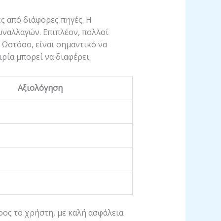
ς από διάφορες πηγές. Η
υναλλαγών. Επιπλέον, πολλοί
 Ωστόσο, είναι σημαντικό να
ρία μπορεί να διαφέρει.
Αξιολόγηση
ρος το χρήστη, με καλή ασφάλεια