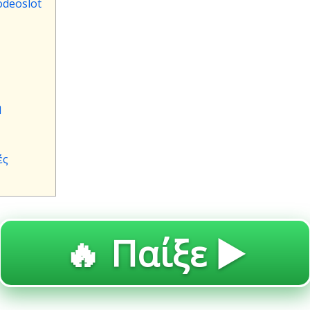
odeoslot
η
ές
🔥 Παίξε ▶️