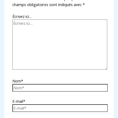
champs obligatoires sont indiqués avec
*
Écrivez ici…
Nom*
E-mail*