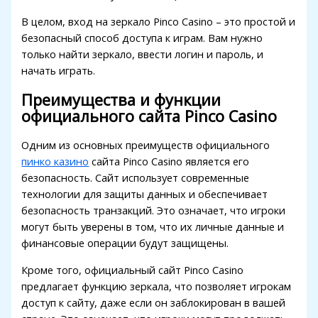
В целом, вход на зеркало Pinco Casino – это простой и
безопасный способ доступа к играм. Вам нужно
только найти зеркало, ввести логин и пароль, и
начать играть.
Преимущества и функции
официального сайта Pinco Casino
Одним из основных преимуществ официального
пинко казино
сайта Pinco Casino является его
безопасность. Сайт использует современные
технологии для защиты данных и обеспечивает
безопасность транзакций. Это означает, что игроки
могут быть уверены в том, что их личные данные и
финансовые операции будут защищены.
Кроме того, официальный сайт Pinco Casino
предлагает функцию зеркала, что позволяет игрокам
доступ к сайту, даже если он заблокирован в вашей