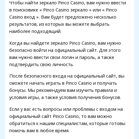
Чтобы найти зеркало Pinco Casino, вам нужно ввести
в поисковике « Pinco Casino зеркало » или « Pinco
Casino вход ». Вам будет предложено несколько
результатов, из которых вы можете выбрать
наиболее подходящий.
Когда вы найдете зеркало Pinco Casino, вам нужно
безопасно войти на официальный сайт. Для этого
вам нужно ввести свои логин и пароль, а также
подтвердить свою личность.
После безопасного входа на официальный сайт, вы
сможете начать играть в Pinco Casino и получать
бонусы. Мы рекомендуем вам изучить правила и
условия игры, а также условия получения бонусов.
Если у вас есть вопросы или проблемы с входом на
официальный сайт Pinco Casino, то вам можно
обратиться к нашим специалистам, которые готовы
помочь вам в любое время.