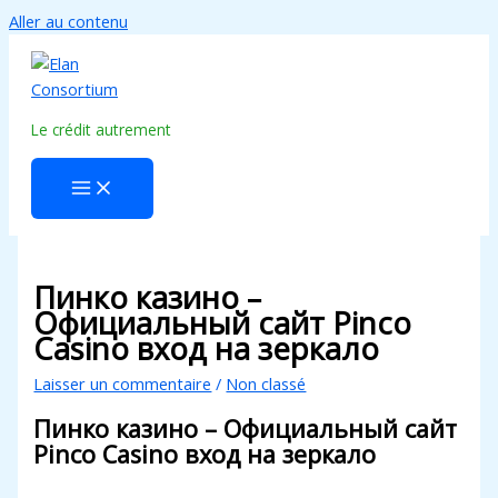
Aller au contenu
Le crédit autrement
Пинко казино –
Официальный сайт Pinco
Casino вход на зеркало
Laisser un commentaire
/
Non classé
Пинко казино – Официальный сайт
Pinco Casino вход на зеркало