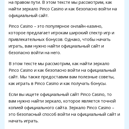
на правом пути. В этом тексте мы рассмотрим, как
найти зеркало Pinco Casino и как безопасно войти на
официальный сайт.
Pinco Casino – это популярное онлайн-казино,
которое предлагает игрокам широкий спектр игр и
привлекательных бонусов. Однако, чтобы начать
играть, вам нужно найти официальный сайт и
безопасно войти на него.
В этом тексте мы рассмотрим, как найти зеркало
Pinco Casino и как безопасно войти на официальный
сайт. Мы также предоставим вам полезные советы,
как играть в Pinco Casino и как получать бонусы.
Если вы ищете официальный сайт Pinco Casino, то
вам нужно найти зеркало, которое является точной
копией официального сайта. Зеркало Pinco Casino –
это безопасный способ войти на официальный сайт и
начать играть.