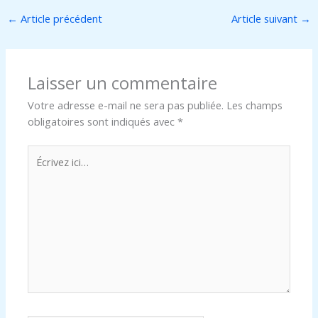
←
Article précédent
Article suivant
→
Laisser un commentaire
Votre adresse e-mail ne sera pas publiée.
Les champs
obligatoires sont indiqués avec
*
Écrivez
ici…