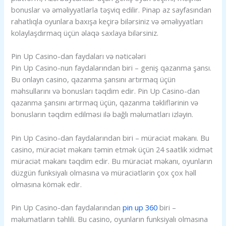
bonuslar və əməliyyatlarla təşviq edilir. Pinap az sayfasından
rahatlıqla oyunlara baxışa keçirə bilərsiniz və əməliyyatları
kolaylaşdırmaq üçün əlaqə saxlaya bilərsiniz.
Pin Up Casino-dan faydaları və nəticələri
Pin Up Casino-nun faydalarından biri – geniş qazanma şansı.
Bu onlayn casino, qazanma şansını artırmaq üçün
məhsullarını və bonusları təqdim edir. Pin Up Casino-dan
qazanma şansını artırmaq üçün, qazanma təkliflərinin və
bonusların təqdim edilməsi ilə bağlı məlumatları izləyin.
Pin Up Casino-dan faydalarından biri – müraciət məkanı. Bu
casino, müraciət məkanı təmin etmək üçün 24 saatlik xidmət
müraciət məkanı təqdim edir. Bu müraciət məkanı, oyunların
düzgün funksiyalı olmasına və müraciətlərin çox çox həll
olmasına kömək edir.
Pin Up Casino-dan faydalarından
pin up 360
biri –
məlumatların təhlili. Bu casino, oyunların funksiyalı olmasına