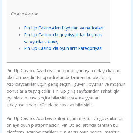
Содержимое
Pin Up Casino-dan faydaları və nəticələri
Pin Up Casino-da qeydiyyatdan keçmək
və oyunlara baxış
Pin Up Casino-da oyunların kateqoriyası
Pin Up Casino, Azərbaycanda populyarlaşan onlayn kazino
platformasıdır. Pinup adı altında tanınan bu platform,
Azərbaycanlılar üçün geniş seçimi, güvenli oyunlar ve məşhur
bonuslarla təşviq edilir. Pin Up giriş sayfasından rahatlıqla
oyunlara baxışa keçirə bilərsiniz və əməliyyatları
kolaylaşdırmaq üçün əlaqə saxlaya bilərsiniz.
Pin Up Casino, Azərbaycanlılar üçün məşhur və güvenilən bir
onlayn oyun platformasıdır. Pin Up adı altında tanınan bu
platform, Azərbaycanlılar üçün geniş oyun seçimi, məşhur