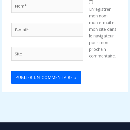
Nom*
Enregistrer
mon nom,
mon e-mail et
E-
mon site dans
mail*
le navigateur
pour mon
prochain
Site
commentaire.