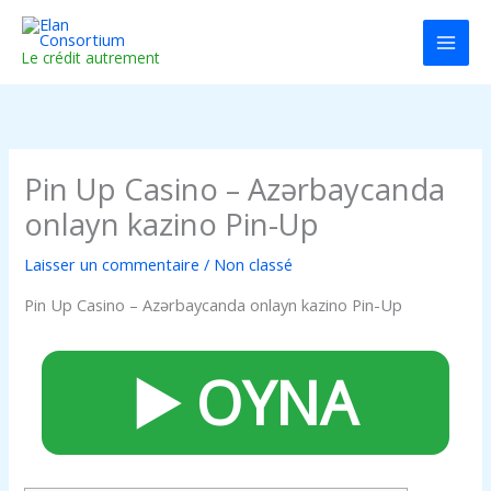
Aller
au
Le crédit autrement
contenu
Pin Up Casino – Azərbaycanda
onlayn kazino Pin-Up
Laisser un commentaire
/
Non classé
Pin Up Casino – Azərbaycanda onlayn kazino Pin-Up
▶️ OYNA