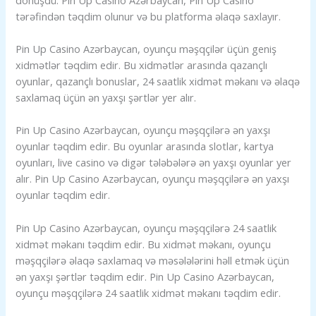
tərəfindən təqdim olunur və bu platforma əlaqə saxlayır.
Pin Up Casino Azərbaycan, oyunçu məşqçilər üçün geniş
xidmətlər təqdim edir. Bu xidmətlər arasında qazançlı
oyunlar, qazançlı bonuslar, 24 saatlik xidmət məkanı və əlaqə
saxlamaq üçün ən yaxşı şərtlər yer alır.
Pin Up Casino Azərbaycan, oyunçu məşqçilərə ən yaxşı
oyunlar təqdim edir. Bu oyunlar arasında slotlar, kartya
oyunları, live casino və digər tələbələrə ən yaxşı oyunlar yer
alır. Pin Up Casino Azərbaycan, oyunçu məşqçilərə ən yaxşı
oyunlar təqdim edir.
Pin Up Casino Azərbaycan, oyunçu məşqçilərə 24 saatlik
xidmət məkanı təqdim edir. Bu xidmət məkanı, oyunçu
məşqçilərə əlaqə saxlamaq və məsələlərini həll etmək üçün
ən yaxşı şərtlər təqdim edir. Pin Up Casino Azərbaycan,
oyunçu məşqçilərə 24 saatlik xidmət məkanı təqdim edir.