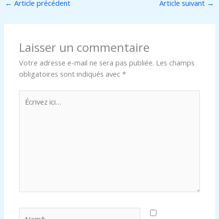
←
Article précédent
Article suivant
→
Laisser un commentaire
Votre adresse e-mail ne sera pas publiée.
Les champs
obligatoires sont indiqués avec
*
Écrivez
ici…
Nom*