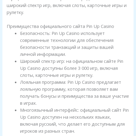
широкий спектр игр, включая слоты, карточные игры и
рулетку.
Преимущества официального сайта Pin Up Casino
Безопасность: Pin Up Casino использует
современные технологии для обеспечения
безопасности транзакций и защиты вашей
личной информации.
Широкий спектр игр: на официальном сайте Pin
Up Casino доступны более 3 000 игр, включая
слоты, карточные игры и рулетку.
Лояльная программа: Pin Up Casino предлагает
лояльную программу, которая позволяет вам
получать бонусы и преимущества за ваше участие
в играх.
Многоязычный интерфейс: официальный сайт Pin
Up Casino доступен на нескольких языках,
включая русский, что делает его доступным для
игроков из разных стран.