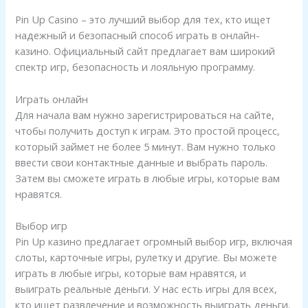
Pin Up Casino – это лучший выбор для тех, кто ищет
надежный и безопасный способ играть в онлайн-
казино. Официальный сайт предлагает вам широкий
спектр игр, безопасность и лояльную программу.
Играть онлайн
Для начала вам нужно зарегистрироваться на сайте,
чтобы получить доступ к играм. Это простой процесс,
который займет не более 5 минут. Вам нужно только
ввести свои контактные данные и выбрать пароль.
Затем вы сможете играть в любые игры, которые вам
нравятся.
Выбор игр
Pin Up казино предлагает огромный выбор игр, включая
слоты, карточные игры, рулетку и другие. Вы можете
играть в любые игры, которые вам нравятся, и
выиграть реальные деньги. У нас есть игры для всех,
кто ищет развлечение и возможность выиграть деньги.