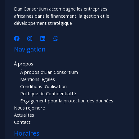
Elan Consortium accompagne les entreprises
africaines dans le financement, la gestion et le
développement stratégique
Navigation
À propos
À propos d’Elan Consortium
Mentions légales
Conditions d’utilisation
Politique de Confidentialité
Engagement pour la protection des données
Nous rejoindre
Actualités
Contact
Horaires