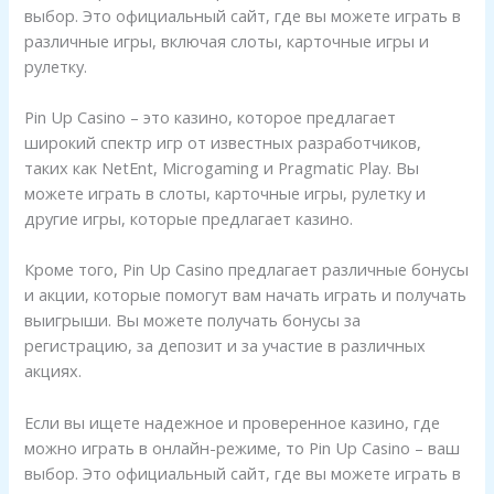
выбор. Это официальный сайт, где вы можете играть в
различные игры, включая слоты, карточные игры и
рулетку.
Pin Up Casino – это казино, которое предлагает
широкий спектр игр от известных разработчиков,
таких как NetEnt, Microgaming и Pragmatic Play. Вы
можете играть в слоты, карточные игры, рулетку и
другие игры, которые предлагает казино.
Кроме того, Pin Up Casino предлагает различные бонусы
и акции, которые помогут вам начать играть и получать
выигрыши. Вы можете получать бонусы за
регистрацию, за депозит и за участие в различных
акциях.
Если вы ищете надежное и проверенное казино, где
можно играть в онлайн-режиме, то Pin Up Casino – ваш
выбор. Это официальный сайт, где вы можете играть в