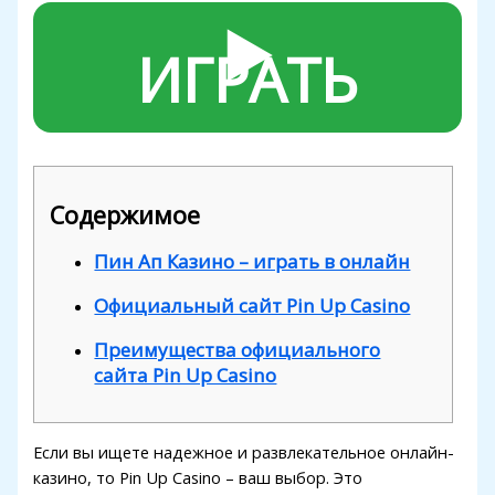
▶️
ИГРАТЬ
Содержимое
Пин Ап Казино – играть в онлайн
Официальный сайт Pin Up Casino
Преимущества официального
сайта Pin Up Casino
Если вы ищете надежное и развлекательное онлайн-
казино, то Pin Up Casino – ваш выбор. Это