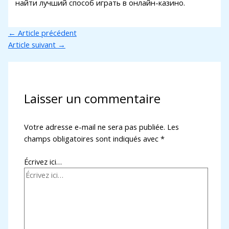
найти лучший способ играть в онлайн-казино.
←
Article précédent
Article suivant
→
Laisser un commentaire
Votre adresse e-mail ne sera pas publiée.
Les
champs obligatoires sont indiqués avec
*
Écrivez ici…