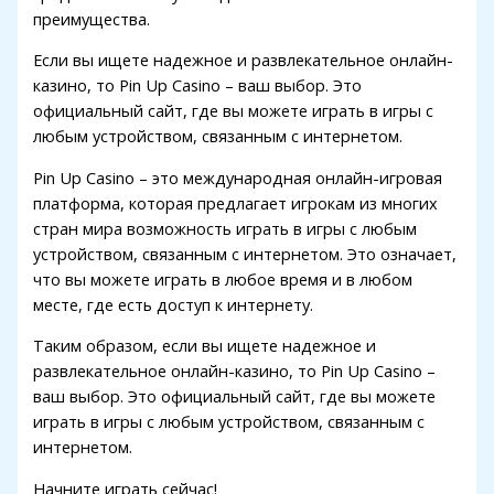
преимущества.
Если вы ищете надежное и развлекательное онлайн-
казино, то Pin Up Casino – ваш выбор. Это
официальный сайт, где вы можете играть в игры с
любым устройством, связанным с интернетом.
Pin Up Casino – это международная онлайн-игровая
платформа, которая предлагает игрокам из многих
стран мира возможность играть в игры с любым
устройством, связанным с интернетом. Это означает,
что вы можете играть в любое время и в любом
месте, где есть доступ к интернету.
Таким образом, если вы ищете надежное и
развлекательное онлайн-казино, то Pin Up Casino –
ваш выбор. Это официальный сайт, где вы можете
играть в игры с любым устройством, связанным с
интернетом.
Начните играть сейчас!