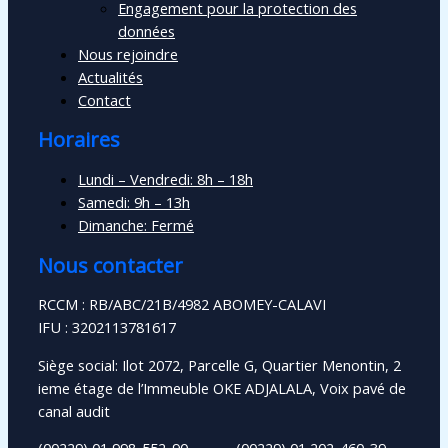
Engagement pour la protection des
données
Nous rejoindre
Actualités
Contact
Horaires
Lundi – Vendredi: 8h – 18h
Samedi: 9h – 13h
Dimanche: Fermé
Nous contacter
RCCM : RB/ABC/21B/4982 ABOMEY-CALAVI
IFU : 3202113781617
Siège social: Ilot 2072, Parcelle G, Quartier Menontin, 2
ieme étage de l’Immeuble OKE ADJALALA, Voix pavé de
canal audit