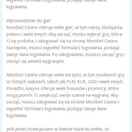
logowania.
Wprowadzenie do gier
Mostbet Casino oferuje wiele gier, w tym rulety, blackjacka,
pokeru i wiele innych. Aby zacząć, musisz wybrać grę, która
Ci się podoba, i zalogować się na stronę Mostbet Casino.
Następnie, musisz wypełnić formularz logowania, podając
swoje dane logowania. Po zalogowaniu, możesz zacząć grę i
cieszyć się swoimi wygranymi.
Mostbet Casino oferuje wiele korzyści, w tym możliwość gry
w różnych walutach, takich jak PLN, EUR, USD i wiele innych.
Ponadto, kasyno oferuje wiele bonusów i promocji, które
mogą pomóc Ci zwiększyć swoje szanse na wygraną. Aby
zacząć, musisz zalogować się na stronie Mostbet Casino i
wypełnić formularz logowania, podając swoje dane
logowania.
Jeśli jesteś nowicjuszem w świecie hazardu online, to