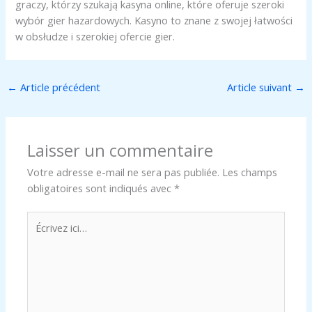
graczy, którzy szukają kasyna online, które oferuje szeroki
wybór gier hazardowych. Kasyno to znane z swojej łatwości
w obsłudze i szerokiej ofercie gier.
←
Article précédent
Article suivant
→
Laisser un commentaire
Votre adresse e-mail ne sera pas publiée.
Les champs
obligatoires sont indiqués avec
*
Écrivez
ici…