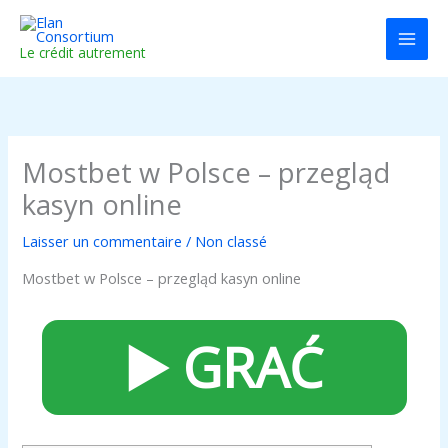
Aller
au
Le crédit autrement
contenu
Mostbet w Polsce – przegląd
kasyn online
Laisser un commentaire
/
Non classé
Mostbet w Polsce – przegląd kasyn online
▶️ GRAĆ