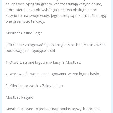
najlepszych opcji dla graczy, którzy szukają kasyna online,
które oferuje szeroki wybór gier i łatwą obsługę. Choć
kasyno to ma swoje wady, jego zalety są tak duże, że mogą
one przemycić te wady.
Mostbet Casino Login
Jeśli chcesz zalogować się do kasyna Mostbet, musisz wziąć
pod uwagę następujące kroki:
1. Otwórz stronę logowania kasyna Mostbet.
2. Wprowadź swoje dane logowania, w tym login i hasło.
3. Kliknij na przycisk « Zaloguj się ».
Mostbet Kasyno
Mostbet Kasyno to jedna z najpopularniejszych opcji dla