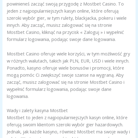
powinieneś zacząć swoją przygodę z Mostbet Casino. To
jeden z najpopularniejszych kasyn online, które oferują
szeroki wybór gier, w tym rulety, blackjacka, pokeru i wiele
innych. Aby zacząć, musisz zalogować się na stronie
Mostbet Casino, kliknąć na przycisk « Zaloguj » i wypełnić
formularz logowania, podając swoje dane logowania.
Mostbet Casino oferuje wiele korzyści, w tym możliwość gry
w różnych walutach, takich jak PLN, EUR, USD i wiele innych.
Ponadto, kasyno oferuje wiele bonusów i promocji, które
mogą pomóc Ci zwiększyć swoje szanse na wygraną. Aby
zacząć, musisz zalogować się na stronie Mostbet Casino i
wypełnić formularz logowania, podając swoje dane
logowania.
Wady i zalety kasyna Mostbet
Mostbet to jeden z najpopularniejszych kasyn online, które
oferują swoim klientom szeroki wybór gier hazardowych.
Jednak, jak każde kasyno, również Mostbet ma swoje wady i