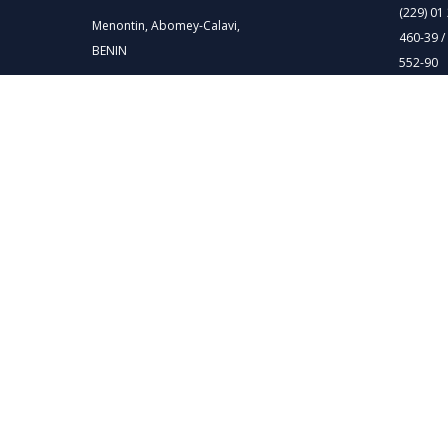
Aller
(229) 01
Menontin, Abomey-Calavi,
au
460-39 /
BENIN
contenu
552-90