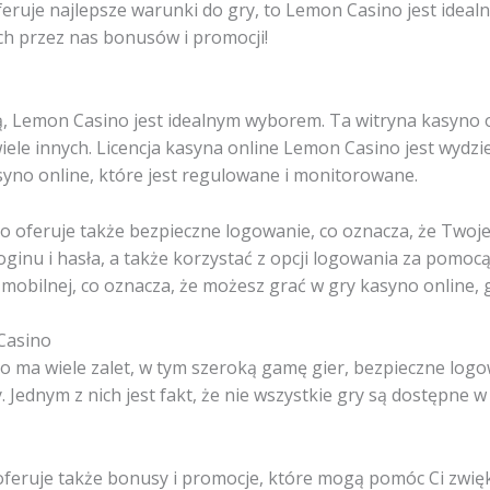
oferuje najlepsze warunki do gry, to Lemon Casino jest ideal
ych przez nas bonusów i promocji!
cją, Lemon Casino jest idealnym wyborem. Ta witryna kasyno 
wiele innych. Licencja kasyna online Lemon Casino jest wyd
kasyno online, które jest regulowane i monitorowane.
 oferuje także bezpieczne logowanie, co oznacza, że Twoj
ginu i hasła, a także korzystać z opcji logowania za pomo
 mobilnej, co oznacza, że możesz grać w gry kasyno online, g
Casino
ma wiele zalet, w tym szeroką gamę gier, bezpieczne logowa
 Jednym z nich jest fakt, że nie wszystkie gry są dostępne 
feruje także bonusy i promocje, które mogą pomóc Ci zwię