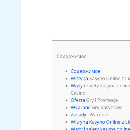
Содержимое
Содержимое
Witryna
Kasyno Online z Li
Wady
i zalety kasyna onli
Casino
Oferta
Gry i Promocje
Wybrane
Gry Kasynowe
Zasady
i Warunki
Witryna Kasyno Online z Li
Wady i zalety kasyna onli