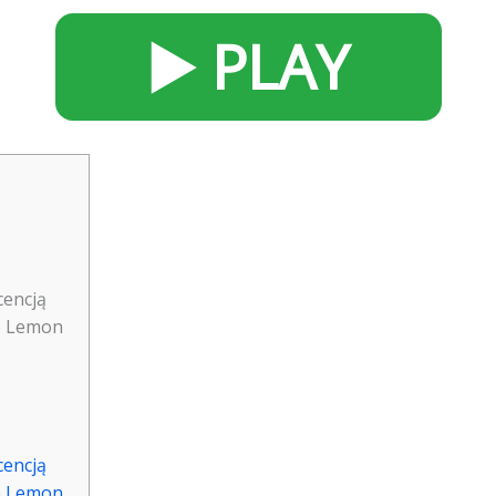
▶️ PLAY
cencją
ne Lemon
cencją
ne Lemon