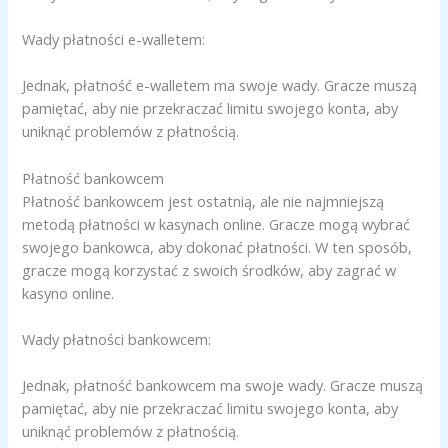
Wady płatności e-walletem:
Jednak, płatność e-walletem ma swoje wady. Gracze muszą
pamiętać, aby nie przekraczać limitu swojego konta, aby
uniknąć problemów z płatnością.
Płatność bankowcem
Płatność bankowcem jest ostatnią, ale nie najmniejszą
metodą płatności w kasynach online. Gracze mogą wybrać
swojego bankowca, aby dokonać płatności. W ten sposób,
gracze mogą korzystać z swoich środków, aby zagrać w
kasyno online.
Wady płatności bankowcem:
Jednak, płatność bankowcem ma swoje wady. Gracze muszą
pamiętać, aby nie przekraczać limitu swojego konta, aby
uniknąć problemów z płatnością.