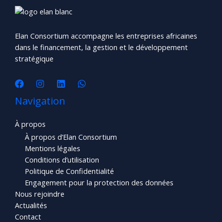
Elan Consortium accompagne les entreprises africaines
dans le financement, la gestion et le développement
stratégique
Navigation
À propos
À propos d’Elan Consortium
Mentions légales
Conditions d’utilisation
Politique de Confidentialité
Engagement pour la protection des données
Nous rejoindre
Actualités
Contact