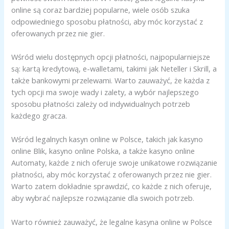
online są coraz bardziej popularne, wiele osób szuka
odpowiedniego sposobu płatności, aby móc korzystać z
oferowanych przez nie gier.
Wśród wielu dostępnych opcji płatności, najpopularniejsze
są: kartą kredytową, e-walletami, takimi jak Neteller i Skrill, a
także bankowymi przelewami. Warto zauważyć, że każda z
tych opcji ma swoje wady i zalety, a wybór najlepszego
sposobu płatności zależy od indywidualnych potrzeb
każdego gracza.
Wśród legalnych kasyn online w Polsce, takich jak kasyno
online Blik, kasyno online Polska, a także kasyno online
Automaty, każde z nich oferuje swoje unikatowe rozwiązanie
płatności, aby móc korzystać z oferowanych przez nie gier.
Warto zatem dokładnie sprawdzić, co każde z nich oferuje,
aby wybrać najlepsze rozwiązanie dla swoich potrzeb.
Warto również zauważyć, że legalne kasyna online w Polsce