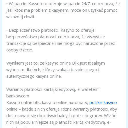
• Wsparcie: Kasyno to oferuje wsparcie 24/7, co oznacza, że
jeśli ktoś ma problem z kasynem, może on uzyskać pomoc
w każdej chwili.
• Bezpieczeństwo płatności: Kasyno to oferuje
bezpieczeństwo płatności, co oznacza, że wszystkie
transakcje są bezpieczne i nie mogą być naruszone przez
osoby trzecie.
Wynikiem jest to, że kasyno online Blik jest idealnym
wyborem dla tych, którzy szukają bezpiecznego i
autentycznego kasyna online.
Warianty płatności: kartą kredytową, e-walletem i
bankowcem
Kasyno online blik, kasyno online automaty,
polskie kasyno
online – każde z nich oferuje różne warianty płatności, aby
dostosować się do indywidualnych potrzeb graczy. Wśród
nich najpopularniejsze są płatności kartą kredytową, e-