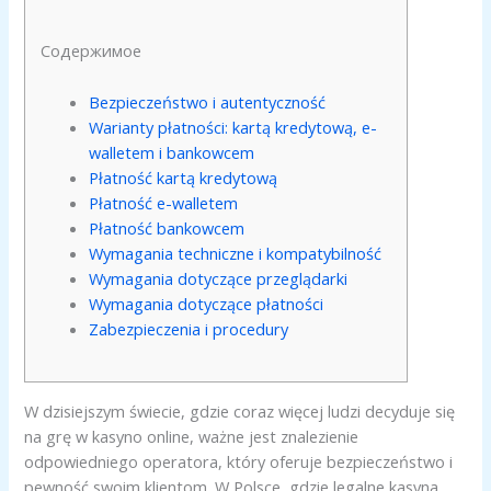
Содержимое
Bezpieczeństwo i autentyczność
Warianty płatności: kartą kredytową, e-
walletem i bankowcem
Płatność kartą kredytową
Płatność e-walletem
Płatność bankowcem
Wymagania techniczne i kompatybilność
Wymagania dotyczące przeglądarki
Wymagania dotyczące płatności
Zabezpieczenia i procedury
W dzisiejszym świecie, gdzie coraz więcej ludzi decyduje się
na grę w kasyno online, ważne jest znalezienie
odpowiedniego operatora, który oferuje bezpieczeństwo i
pewność swoim klientom. W Polsce, gdzie legalne kasyna