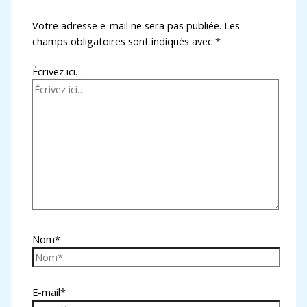
Votre adresse e-mail ne sera pas publiée.
Les
champs obligatoires sont indiqués avec
*
Écrivez ici…
Nom*
E-mail*