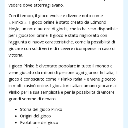
vedere dove atterragliavano.
Con il tempo, il gioco evolse e divenne noto come
« Plinko ». Il gioco online è stato creato da Edmond
Hoyle, un noto autore di giochi, che lo ha reso disponibile
per i giocatori online. Il gioco è stato migliorato con
l’aggiunta di nuove caratteristiche, come la possibilità di
giocare con soldi veri e di ricevere ricompense in caso di
vittoria.
Il gioco Plinko è diventato popolare in tutto il mondo e
viene giocato da milioni di persone ogni giorno. In Italia, il
gioco è conosciuto come « Plinko Italia » e viene giocato
in molti casinò online. I giocatori italiani amano giocare al
Plinko per la sua semplicità e per la possibilità di vincere
grandi somme di denaro.
Storia del gioco Plinko
Origini del gioco
Evolutione del gioco