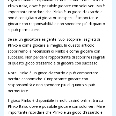
Plinko Italia, dove è possibile giocare con soldi veri. Ma è
importante ricordare che Plinko è un gioco d’azzardo e
non è consigliato ai giocatori inesperti. È importante
giocare con responsabilità e non spendere più di quanto
si può permettere.
Se sei un giocatore esigente, vuoi scoprire i segreti di
Plinko e come giocare al meglio. In questo articolo,
scopriremo le recensioni di Plinko e come giocare con
successo. Non perdere l’opportunità di scoprire i segreti
di questo gioco d’azzardo e di giocare con successo.
Nota: Plinko è un gioco d’azzardo e può comportare
perdite economiche. È importante giocare con
responsabilità e non spendere più di quanto si può
permettere.
Il gioco Plinko è disponibile in molti casinò online, tra cui
Plinko Italia, dove è possibile giocare con soldi veri. Ma è
importante ricordare che Plinko è un gioco d’azzardo e