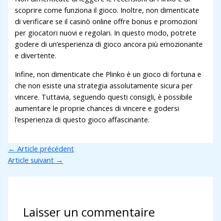
scoprire come funziona il gioco. Inoltre, non dimenticate
di verificare se il casinò online offre bonus e promozioni
per giocatori nuovi e regolari. In questo modo, potrete
godere di un’esperienza di gioco ancora più emozionante
e divertente.
Infine, non dimenticate che Plinko è un gioco di fortuna e
che non esiste una strategia assolutamente sicura per
vincere. Tuttavia, seguendo questi consigli, è possibile
aumentare le proprie chances di vincere e godersi
l’esperienza di questo gioco affascinante.
←
Article précédent
Article suivant
→
Laisser un commentaire