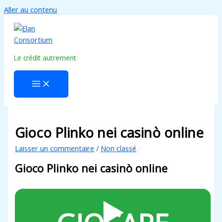
Aller au contenu
Le crédit autrement
Gioco Plinko nei casinò online
Laisser un commentaire
/
Non classé
Gioco Plinko nei casinò online
▶️