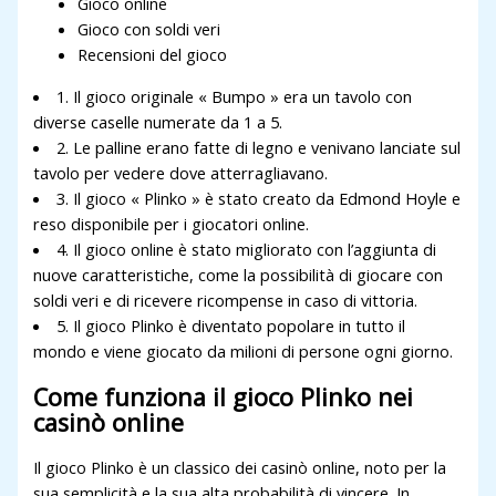
Gioco online
Gioco con soldi veri
Recensioni del gioco
1. Il gioco originale « Bumpo » era un tavolo con
diverse caselle numerate da 1 a 5.
2. Le palline erano fatte di legno e venivano lanciate sul
tavolo per vedere dove atterragliavano.
3. Il gioco « Plinko » è stato creato da Edmond Hoyle e
reso disponibile per i giocatori online.
4. Il gioco online è stato migliorato con l’aggiunta di
nuove caratteristiche, come la possibilità di giocare con
soldi veri e di ricevere ricompense in caso di vittoria.
5. Il gioco Plinko è diventato popolare in tutto il
mondo e viene giocato da milioni di persone ogni giorno.
Come funziona il gioco Plinko nei
casinò online
Il gioco Plinko è un classico dei casinò online, noto per la
sua semplicità e la sua alta probabilità di vincere. In