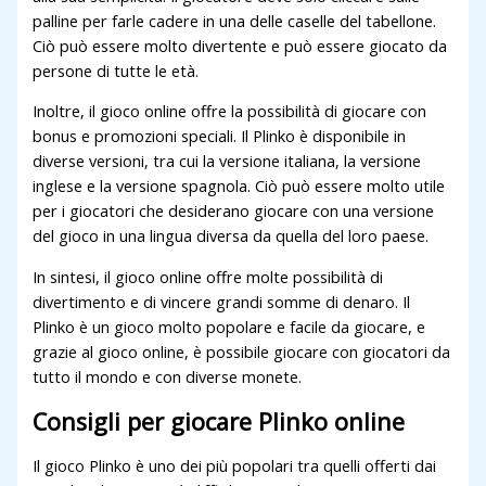
palline per farle cadere in una delle caselle del tabellone.
Ciò può essere molto divertente e può essere giocato da
persone di tutte le età.
Inoltre, il gioco online offre la possibilità di giocare con
bonus e promozioni speciali. Il Plinko è disponibile in
diverse versioni, tra cui la versione italiana, la versione
inglese e la versione spagnola. Ciò può essere molto utile
per i giocatori che desiderano giocare con una versione
del gioco in una lingua diversa da quella del loro paese.
In sintesi, il gioco online offre molte possibilità di
divertimento e di vincere grandi somme di denaro. Il
Plinko è un gioco molto popolare e facile da giocare, e
grazie al gioco online, è possibile giocare con giocatori da
tutto il mondo e con diverse monete.
Consigli per giocare Plinko online
Il gioco Plinko è uno dei più popolari tra quelli offerti dai