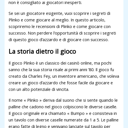
non è consigliato ai giocatori inesperti.
Se sei un giocatore esigente, vuoi scoprire i segreti di
Plinko e come giocare al meglio. In questo articolo,
scopriremo le recensioni di Plinko e come giocare con
successo. Non perdere l’opportunità di scoprire i segreti
di questo gioco d’azzardo e di giocare con successo.
La storia dietro il gioco
Il gioco Plinko è un classico dei casinò online, ma pochi
sanno che la sua storia risale ai primi anni ’80. Il gioco fu
creato da Charles Fey, un inventore americano, che voleva
creare un gioco d’azzardo che fosse facile da giocare e
con un alto potenziale di vincita.
Il nome « Plinko » deriva dal suono che si sente quando le
palline che cadono nel gioco colpiscono le diverse caselle.
Il gioco originale era chiamato « Bumpo » e consisteva in
un tavolo con diverse caselle numerate da 1 a 5. Le palline
erano fatte di legno e venivano lanciate sul tavolo per