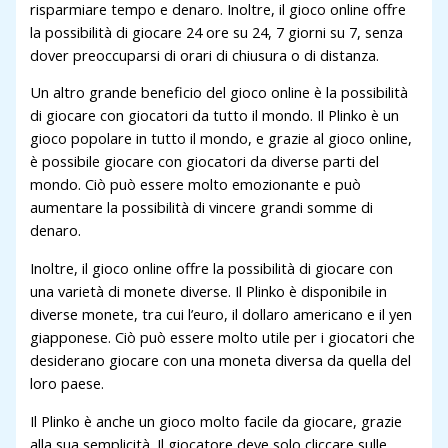
risparmiare tempo e denaro. Inoltre, il gioco online offre
la possibilità di giocare 24 ore su 24, 7 giorni su 7, senza
dover preoccuparsi di orari di chiusura o di distanza.
Un altro grande beneficio del gioco online è la possibilità
di giocare con giocatori da tutto il mondo. Il Plinko è un
gioco popolare in tutto il mondo, e grazie al gioco online,
è possibile giocare con giocatori da diverse parti del
mondo. Ciò può essere molto emozionante e può
aumentare la possibilità di vincere grandi somme di
denaro.
Inoltre, il gioco online offre la possibilità di giocare con
una varietà di monete diverse. Il Plinko è disponibile in
diverse monete, tra cui l’euro, il dollaro americano e il yen
giapponese. Ciò può essere molto utile per i giocatori che
desiderano giocare con una moneta diversa da quella del
loro paese.
Il Plinko è anche un gioco molto facile da giocare, grazie
alla sua semplicità. Il giocatore deve solo cliccare sulle