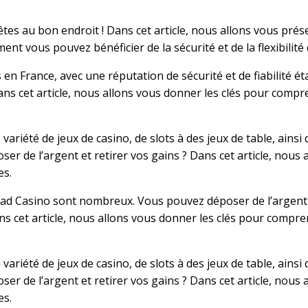
 êtes au bon endroit ! Dans cet article, nous allons vous pr
t vous pouvez bénéficier de la sécurité et de la flexibilité
s en France, avec une réputation de sécurité et de fiabilité é
Dans cet article, nous allons vous donner les clés pour co
iété de jeux de casino, de slots à des jeux de table, ainsi q
 de l’argent et retirer vos gains ? Dans cet article, nou
es.
 Casino sont nombreux. Vous pouvez déposer de l’argent via c
ns cet article, nous allons vous donner les clés pour comp
iété de jeux de casino, de slots à des jeux de table, ainsi q
 de l’argent et retirer vos gains ? Dans cet article, nou
es.