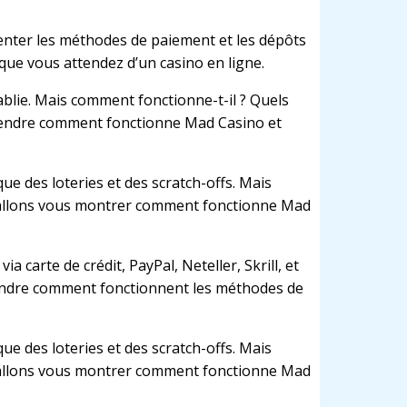
ésenter les méthodes de paiement et les dépôts
 que vous attendez d’un casino en ligne.
tablie. Mais comment fonctionne-t-il ? Quels
mprendre comment fonctionne Mad Casino et
ue des loteries et des scratch-offs. Mais
s allons vous montrer comment fonctionne Mad
arte de crédit, PayPal, Neteller, Skrill, et
rendre comment fonctionnent les méthodes de
ue des loteries et des scratch-offs. Mais
s allons vous montrer comment fonctionne Mad