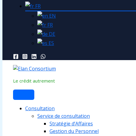
FR
EN
FR
DE
ES
Le crédit autrement
Consultation
Service de consultation
Stratégie d’Affaires
Gestion du Personnel