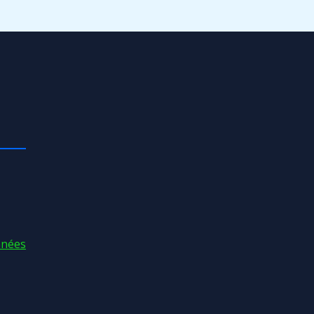
nnées