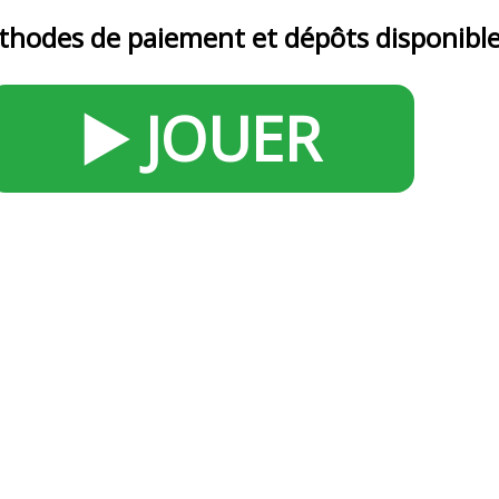
thodes de paiement et dépôts disponibl
▶️ JOUER