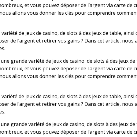
breux, et vous pouvez déposer de l’argent via carte de crédi
, nous allons vous donner les clés pour comprendre commen
iété de jeux de casino, de slots à des jeux de table, ainsi q
 de l’argent et retirer vos gains ? Dans cet article, nou
es.
e grande variété de jeux de casino, de slots à des jeux de ta
breux, et vous pouvez déposer de l’argent via carte de crédi
, nous allons vous donner les clés pour comprendre commen
iété de jeux de casino, de slots à des jeux de table, ainsi q
 de l’argent et retirer vos gains ? Dans cet article, nou
es.
e grande variété de jeux de casino, de slots à des jeux de ta
breux, et vous pouvez déposer de l’argent via carte de crédi