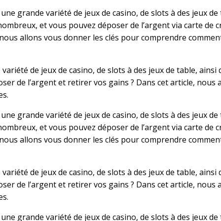
e grande variété de jeux de casino, de slots à des jeux de ta
breux, et vous pouvez déposer de l’argent via carte de crédi
, nous allons vous donner les clés pour comprendre commen
iété de jeux de casino, de slots à des jeux de table, ainsi q
 de l’argent et retirer vos gains ? Dans cet article, nou
es.
e grande variété de jeux de casino, de slots à des jeux de ta
breux, et vous pouvez déposer de l’argent via carte de crédi
, nous allons vous donner les clés pour comprendre commen
iété de jeux de casino, de slots à des jeux de table, ainsi q
 de l’argent et retirer vos gains ? Dans cet article, nou
es.
e grande variété de jeux de casino, de slots à des jeux de ta