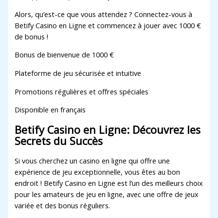
Alors, qu’est-ce que vous attendez ? Connectez-vous à
Betify Casino en Ligne et commencez à jouer avec 1000 €
de bonus !
Bonus de bienvenue de 1000 €
Plateforme de jeu sécurisée et intuitive
Promotions régulières et offres spéciales
Disponible en français
Betify Casino en Ligne: Découvrez les
Secrets du Succès
Si vous cherchez un casino en ligne qui offre une
expérience de jeu exceptionnelle, vous êtes au bon
endroit ! Betify Casino en Ligne est l’un des meilleurs choix
pour les amateurs de jeu en ligne, avec une offre de jeux
variée et des bonus réguliers.