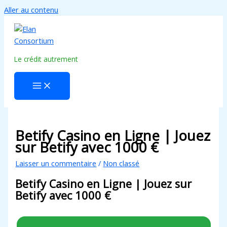
Aller au contenu
Le crédit autrement
Betify Casino en Ligne | Jouez
sur Betify avec 1000 €
Laisser un commentaire
/
Non classé
Betify Casino en Ligne | Jouez sur
Betify avec 1000 €