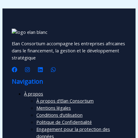
Elan Consortium accompagne les entreprises africaines
dans le financement, la gestion et le développement
stratégique
Navigation
À propos
À propos d’Elan Consortium
Mentions légales
Conditions d’utilisation
Politique de Confidentialité
Engagement pour la protection des
données