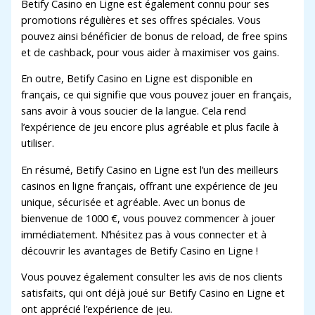
Betify Casino en Ligne est également connu pour ses
promotions régulières et ses offres spéciales. Vous
pouvez ainsi bénéficier de bonus de reload, de free spins
et de cashback, pour vous aider à maximiser vos gains.
En outre, Betify Casino en Ligne est disponible en
français, ce qui signifie que vous pouvez jouer en français,
sans avoir à vous soucier de la langue. Cela rend
l’expérience de jeu encore plus agréable et plus facile à
utiliser.
En résumé, Betify Casino en Ligne est l’un des meilleurs
casinos en ligne français, offrant une expérience de jeu
unique, sécurisée et agréable. Avec un bonus de
bienvenue de 1000 €, vous pouvez commencer à jouer
immédiatement. N’hésitez pas à vous connecter et à
découvrir les avantages de Betify Casino en Ligne !
Vous pouvez également consulter les avis de nos clients
satisfaits, qui ont déjà joué sur Betify Casino en Ligne et
ont apprécié l’expérience de jeu.