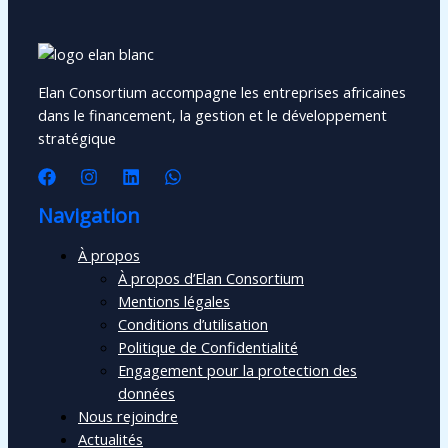
Elan Consortium accompagne les entreprises africaines
dans le financement, la gestion et le développement
stratégique
Navigation
À propos
À propos d’Elan Consortium
Mentions légales
Conditions d’utilisation
Politique de Confidentialité
Engagement pour la protection des
données
Nous rejoindre
Actualités