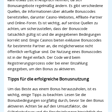
Bonusangebote regelmäßig ändern. Es gibt verschiedene
Quellen, die Informationen über aktuelle Bonuscodes
bereitstellen, darunter Casino-Websites, Affiliate-Partner
und Online-Foren. Es ist wichtig, auf seriöse Quellen zu
achten, um sicherzustellen, dass der Bonuscode
tatsächlich gültig ist und die angegebenen Bedingungen
korrekt sind. Einige Casinos bieten exklusive Bonuscodes
für bestimmte Partner an, die möglicherweise nicht
öffentlich verfügbar sind. Die Nutzung eines Bonuscodes
ist in der Regel einfach. Der Code wird beim
Registrierungsprozess oder bei einer Einzahlung
eingegeben, um den Bonus zu aktivieren.
Tipps für die erfolgreiche Bonusnutzung
Um das Beste aus einem Bonus herauszuholen, ist es
wichtig, einige Tipps zu beachten. Lesen Sie die
Bonusbedingungen sorgfältig durch, bevor Sie den Bonus
aktivieren. Achten Sie auf den Umsatzfaktor, die
Gültigkeitsdauer und die Einschränkungen hinsichtlich der