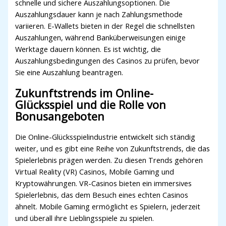
schnelle und sichere Auszahlungsoptionen. Die
Auszahlungsdauer kann je nach Zahlungsmethode
variieren. E-Wallets bieten in der Regel die schnellsten
Auszahlungen, während Banküberweisungen einige
Werktage dauern können. Es ist wichtig, die
Auszahlungsbedingungen des Casinos zu prüfen, bevor
Sie eine Auszahlung beantragen.
Zukunftstrends im Online-
Glücksspiel und die Rolle von
Bonusangeboten
Die Online-Glücksspielindustrie entwickelt sich ständig
weiter, und es gibt eine Reihe von Zukunftstrends, die das
Spielerlebnis prägen werden. Zu diesen Trends gehören
Virtual Reality (VR) Casinos, Mobile Gaming und
Kryptowährungen. VR-Casinos bieten ein immersives
Spielerlebnis, das dem Besuch eines echten Casinos
ähnelt. Mobile Gaming ermöglicht es Spielern, jederzeit
und überall ihre Lieblingsspiele zu spielen.