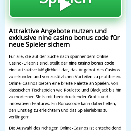
▶️
Attraktive Angebote nutzen und
exklusive nine casino bonus code für
neue Spieler sichern
Für alle, die auf der Suche nach spannendem Online-
Casino-Erlebnis sind, stellt der
nine casino bonus code
eine attraktive Möglichkeit dar, das Angebot des Casinos
zu erkunden und von zusätzlichen Vorteilen zu profitieren.
Online-Casinos bieten eine breite Palette an Spielen, von
klassischen Tischspielen wie Roulette und Blackjack bis hin
zu modernen Slots mit beeindruckender Grafik und
innovativen Features. Ein Bonuscode kann dabei helfen,
den Einstieg zu erleichtern und das Spielerlebnis zu
verlängern.
Die Auswahl des richtigen Online-Casinos ist entscheidend