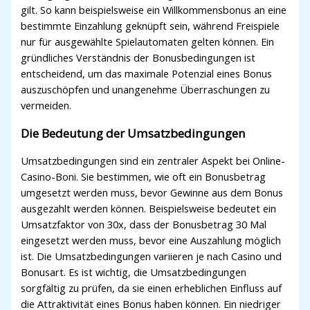
gilt. So kann beispielsweise ein Willkommensbonus an eine
bestimmte Einzahlung geknüpft sein, während Freispiele
nur für ausgewählte Spielautomaten gelten können. Ein
gründliches Verständnis der Bonusbedingungen ist
entscheidend, um das maximale Potenzial eines Bonus
auszuschöpfen und unangenehme Überraschungen zu
vermeiden.
Die Bedeutung der Umsatzbedingungen
Umsatzbedingungen sind ein zentraler Aspekt bei Online-
Casino-Boni. Sie bestimmen, wie oft ein Bonusbetrag
umgesetzt werden muss, bevor Gewinne aus dem Bonus
ausgezahlt werden können. Beispielsweise bedeutet ein
Umsatzfaktor von 30x, dass der Bonusbetrag 30 Mal
eingesetzt werden muss, bevor eine Auszahlung möglich
ist. Die Umsatzbedingungen variieren je nach Casino und
Bonusart. Es ist wichtig, die Umsatzbedingungen
sorgfältig zu prüfen, da sie einen erheblichen Einfluss auf
die Attraktivität eines Bonus haben können. Ein niedriger