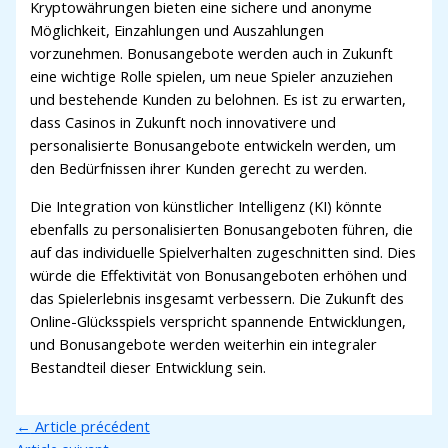
Kryptowährungen bieten eine sichere und anonyme
Möglichkeit, Einzahlungen und Auszahlungen
vorzunehmen. Bonusangebote werden auch in Zukunft
eine wichtige Rolle spielen, um neue Spieler anzuziehen
und bestehende Kunden zu belohnen. Es ist zu erwarten,
dass Casinos in Zukunft noch innovativere und
personalisierte Bonusangebote entwickeln werden, um
den Bedürfnissen ihrer Kunden gerecht zu werden.
Die Integration von künstlicher Intelligenz (KI) könnte
ebenfalls zu personalisierten Bonusangeboten führen, die
auf das individuelle Spielverhalten zugeschnitten sind. Dies
würde die Effektivität von Bonusangeboten erhöhen und
das Spielerlebnis insgesamt verbessern. Die Zukunft des
Online-Glücksspiels verspricht spannende Entwicklungen,
und Bonusangebote werden weiterhin ein integraler
Bestandteil dieser Entwicklung sein.
←
Article précédent