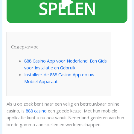
▶️
SPELEN
Содержимое
888 Casino App voor Nederland: Een Gids
voor Instalatie en Gebruik
Installeer de 888 Casino App op uw
Mobiel Apparaat
Als u op zoek bent naar een veilig en betrouwbaar online
casino, is
888 casino
een goede keuze. Met hun mobiele
applicatie kunt u nu ook vanuit Nederland genieten van hun
brede gamma aan spellen en weddenschappen.