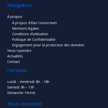
Navigation
À propos
À propos d’Elan Consortium
Mentions légales
Conditions d’utilisation
Politique de Confidentialité
Engagement pour la protection des données
Nous rejoindre
Actualités
Contact
Horaires
Lundi – Vendredi: 8h – 18h
Samedi: 9h – 13h
Dimanche: Fermé
Nous contacter