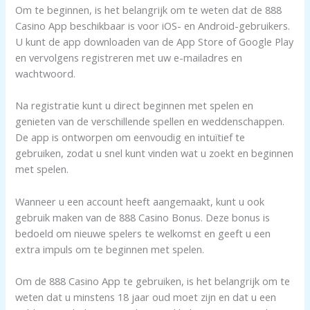
Om te beginnen, is het belangrijk om te weten dat de 888
Casino App beschikbaar is voor iOS- en Android-gebruikers.
U kunt de app downloaden van de App Store of Google Play
en vervolgens registreren met uw e-mailadres en
wachtwoord.
Na registratie kunt u direct beginnen met spelen en
genieten van de verschillende spellen en weddenschappen.
De app is ontworpen om eenvoudig en intuïtief te
gebruiken, zodat u snel kunt vinden wat u zoekt en beginnen
met spelen.
Wanneer u een account heeft aangemaakt, kunt u ook
gebruik maken van de 888 Casino Bonus. Deze bonus is
bedoeld om nieuwe spelers te welkomst en geeft u een
extra impuls om te beginnen met spelen.
Om de 888 Casino App te gebruiken, is het belangrijk om te
weten dat u minstens 18 jaar oud moet zijn en dat u een