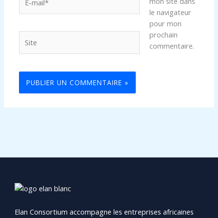
mon site dans
mail*
le navigateur
pour mon
prochain
Site
commentaire.
Elan Consortium accompagne les entreprises africaines