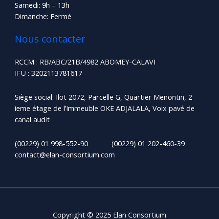
Samedi: 9h – 13h
Dimanche: Fermé
Nous contacter
RCCM : RB/ABC/21B/4982 ABOMEY-CALAVI
IFU : 3202113781617
Siège social: Ilot 2072, Parcelle G, Quartier Menontin, 2
ieme étage de l’Immeuble OKE ADJALALA, Voix pavé de
canal audit
(00229) 01 998-552-90 (00229) 01 202-460-39
contact@elan-consortium.com​
Copyright © 2025 Elan Consortium