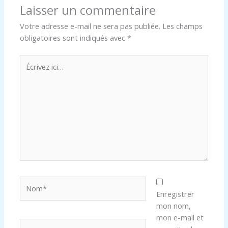
Laisser un commentaire
Votre adresse e-mail ne sera pas publiée.
Les champs
obligatoires sont indiqués avec
*
Écrivez
ici…
Nom*
Enregistrer
mon nom,
mon e-mail et
E-