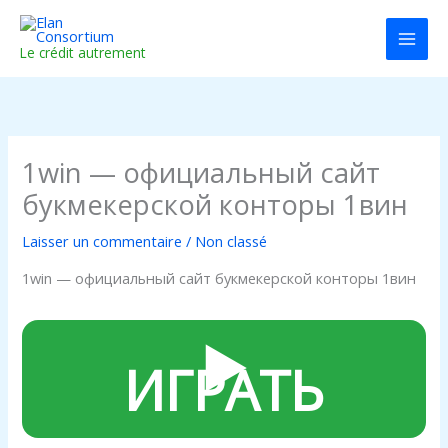
Aller
au
Le crédit autrement
contenu
1win — официальный сайт
букмекерской конторы 1вин
Laisser un commentaire
/
Non classé
1win — официальный сайт букмекерской конторы 1вин
▶️
ИГРАТЬ