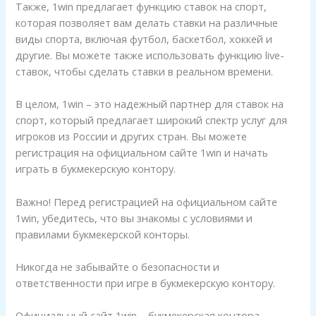
Также, 1win предлагает функцию ставок на спорт,
которая позволяет вам делать ставки на различные
виды спорта, включая футбол, баскетбол, хоккей и
другие. Вы можете также использовать функцию live-
ставок, чтобы сделать ставки в реальном времени.
В целом, 1win – это надежный партнер для ставок на
спорт, который предлагает широкий спектр услуг для
игроков из России и других стран. Вы можете
регистрация на официальном сайте 1win и начать
играть в букмекерскую контору.
Важно! Перед регистрацией на официальном сайте
1win, убедитесь, что вы знакомы с условиями и
правилами букмекерской конторы.
Никогда не забывайте о безопасности и
ответственности при игре в букмекерскую контору.
Официальный сайт 1win – букмекерская контора