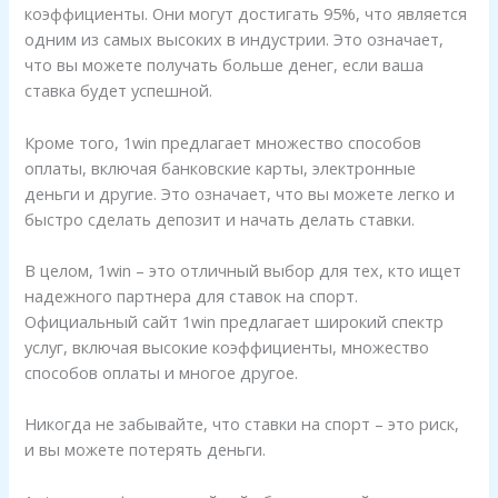
коэффициенты. Они могут достигать 95%, что является
одним из самых высоких в индустрии. Это означает,
что вы можете получать больше денег, если ваша
ставка будет успешной.
Кроме того, 1win предлагает множество способов
оплаты, включая банковские карты, электронные
деньги и другие. Это означает, что вы можете легко и
быстро сделать депозит и начать делать ставки.
В целом, 1win – это отличный выбор для тех, кто ищет
надежного партнера для ставок на спорт.
Официальный сайт 1win предлагает широкий спектр
услуг, включая высокие коэффициенты, множество
способов оплаты и многое другое.
Никогда не забывайте, что ставки на спорт – это риск,
и вы можете потерять деньги.