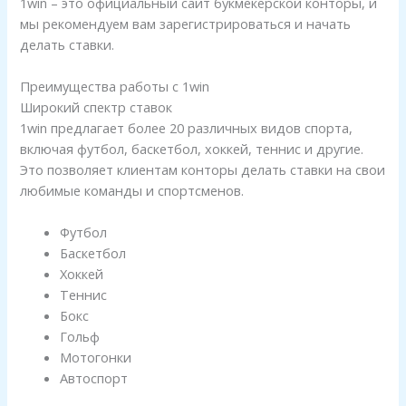
1win – это официальный сайт букмекерской конторы, и
мы рекомендуем вам зарегистрироваться и начать
делать ставки.
Преимущества работы с 1win
Широкий спектр ставок
1win предлагает более 20 различных видов спорта,
включая футбол, баскетбол, хоккей, теннис и другие.
Это позволяет клиентам конторы делать ставки на свои
любимые команды и спортсменов.
Футбол
Баскетбол
Хоккей
Теннис
Бокс
Гольф
Мотогонки
Автоспорт