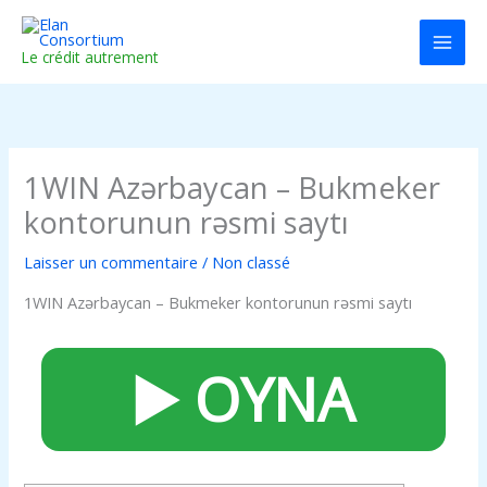
Aller
au
Le crédit autrement
contenu
1WIN Azərbaycan – Bukmeker
kontorunun rəsmi saytı
Laisser un commentaire
/
Non classé
1WIN Azərbaycan – Bukmeker kontorunun rəsmi saytı
▶️ OYNA