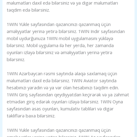
məlumatları daxil edə bilərsiniz və ya digər məlumatları
təqdim edə bilərsiniz.
1WIN Yükle sayfasından qazancınızı qazanmaq üçün
əməliyyatlar yerinə yetirə bilərsiniz. 1WIN Indir sayfasından
mobil uydurğunuza 1WIN mobil uygulamasını yükləyə
bilərsiniz. Mobil uygulama ilə her yerdə, her zamanda
oyunları izləyə bilərsiniz və əməliyyatları yerinə yetirə
bilərsiniz.
1WIN Azərbaycan rəsmi saytında əlaqə saxlamaq üçün
məlumatları daxil edə bilərsiniz. 1WIN Aviator saytında
hesabınızı yaradın və ya var olan hesabınızı təqdim edin.
1WIN Giriş sayfasından qeydiyyatdan keçirərək və ya zəhmət
etmədən giriş edərək oyunları izləyə bilərsiniz. 1WIN Oyna
sayfasından əsas oyunları, kumulativ təbliləri və digər
təkliflərə baxa bilərsiniz.
1WIN Yukle sayfasından qazancınızı qazanmaq üçün
əməliyyatlar yerinə yetirə bilərsiniz. 1WIN Az sayfasından