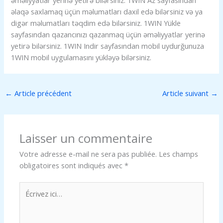
əlaqə saxlamaq üçün məlumatları daxil edə bilərsiniz və ya
digər məlumatları təqdim edə bilərsiniz. 1WIN Yükle
sayfasından qazancınızı qazanmaq üçün əməliyyatlar yerinə
yetirə bilərsiniz. 1WIN Indir sayfasından mobil uydurğunuza
1WIN mobil uygulamasını yükləyə bilərsiniz.
←
Article précédent
Article suivant
→
Laisser un commentaire
Votre adresse e-mail ne sera pas publiée.
Les champs
obligatoires sont indiqués avec
*
Écrivez
ici…