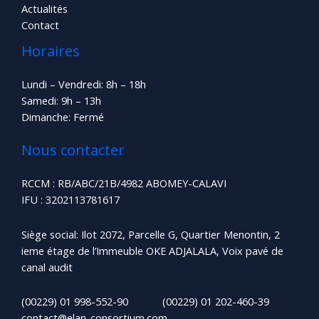
Actualités
Contact
Horaires
Lundi – Vendredi: 8h – 18h
Samedi: 9h – 13h
Dimanche: Fermé
Nous contacter
RCCM : RB/ABC/21B/4982 ABOMEY-CALAVI
IFU : 3202113781617
Siège social: Ilot 2072, Parcelle G, Quartier Menontin, 2
ieme étage de l’Immeuble OKE ADJALALA, Voix pavé de
canal audit
(00229) 01 998-552-90 (00229) 01 202-460-39
contact@elan-consortium.com​