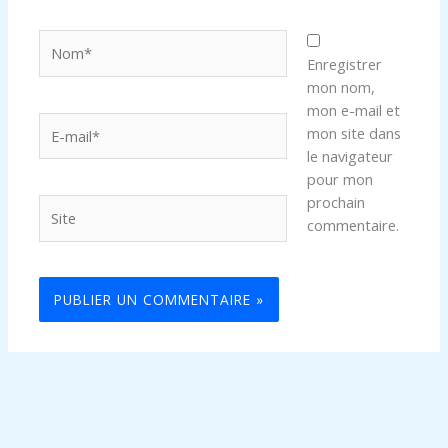
Nom*
Enregistrer
mon nom,
mon e-mail et
E-
mon site dans
mail*
le navigateur
pour mon
prochain
Site
commentaire.