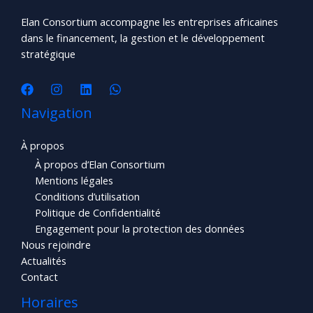
Elan Consortium accompagne les entreprises africaines
dans le financement, la gestion et le développement
stratégique
Navigation
À propos
À propos d’Elan Consortium
Mentions légales
Conditions d’utilisation
Politique de Confidentialité
Engagement pour la protection des données
Nous rejoindre
Actualités
Contact
Horaires