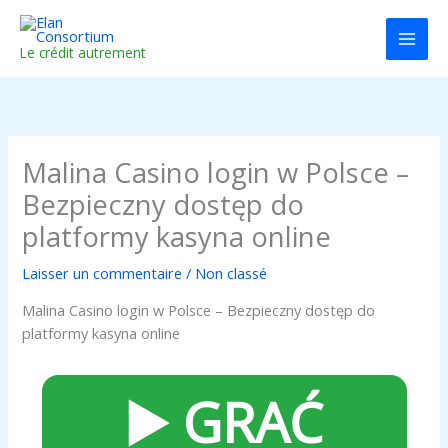
Aller
au
Le crédit autrement
contenu
Malina Casino login w Polsce –
Bezpieczny dostęp do
platformy kasyna online
Laisser un commentaire
/
Non classé
Malina Casino login w Polsce – Bezpieczny dostęp do
platformy kasyna online
▶️ GRAĆ