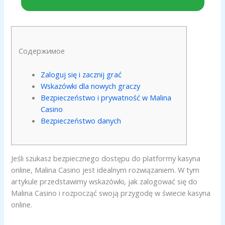
Содержимое
Zaloguj się i zacznij grać
Wskazówki dla nowych graczy
Bezpieczeństwo i prywatność w Malina
Casino
Bezpieczeństwo danych
Jeśli szukasz bezpiecznego dostępu do platformy kasyna
online, Malina Casino jest idealnym rozwiązaniem. W tym
artykule przedstawimy wskazówki, jak zalogować się do
Malina Casino i rozpocząć swoją przygodę w świecie kasyna
online.