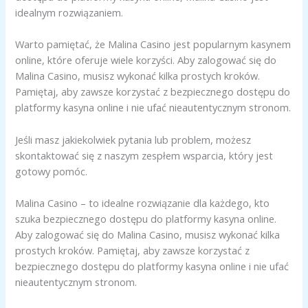
idealnym rozwiązaniem.
Warto pamiętać, że Malina Casino jest popularnym kasynem
online, które oferuje wiele korzyści. Aby zalogować się do
Malina Casino, musisz wykonać kilka prostych kroków.
Pamiętaj, aby zawsze korzystać z bezpiecznego dostępu do
platformy kasyna online i nie ufać nieautentycznym stronom.
Jeśli masz jakiekolwiek pytania lub problem, możesz
skontaktować się z naszym zespłem wsparcia, który jest
gotowy pomóc.
Malina Casino – to idealne rozwiązanie dla każdego, kto
szuka bezpiecznego dostępu do platformy kasyna online.
Aby zalogować się do Malina Casino, musisz wykonać kilka
prostych kroków. Pamiętaj, aby zawsze korzystać z
bezpiecznego dostępu do platformy kasyna online i nie ufać
nieautentycznym stronom.