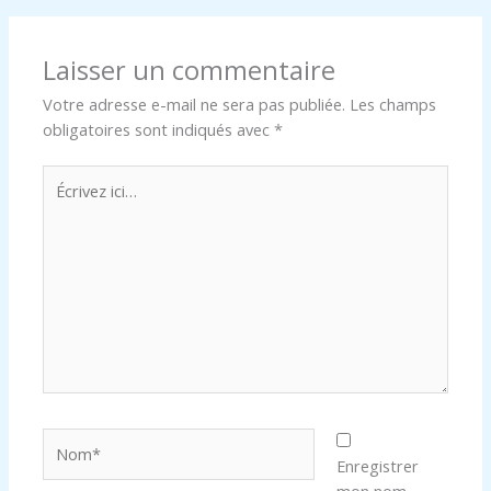
Laisser un commentaire
Votre adresse e-mail ne sera pas publiée.
Les champs
obligatoires sont indiqués avec
*
Écrivez
ici…
Nom*
Enregistrer