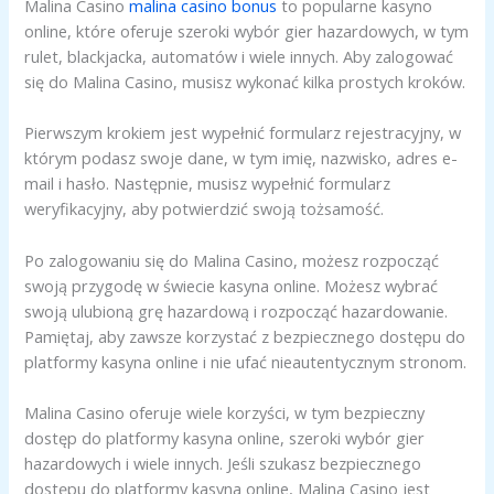
Malina Casino
malina casino bonus
to popularne kasyno
online, które oferuje szeroki wybór gier hazardowych, w tym
rulet, blackjacka, automatów i wiele innych. Aby zalogować
się do Malina Casino, musisz wykonać kilka prostych kroków.
Pierwszym krokiem jest wypełnić formularz rejestracyjny, w
którym podasz swoje dane, w tym imię, nazwisko, adres e-
mail i hasło. Następnie, musisz wypełnić formularz
weryfikacyjny, aby potwierdzić swoją tożsamość.
Po zalogowaniu się do Malina Casino, możesz rozpocząć
swoją przygodę w świecie kasyna online. Możesz wybrać
swoją ulubioną grę hazardową i rozpocząć hazardowanie.
Pamiętaj, aby zawsze korzystać z bezpiecznego dostępu do
platformy kasyna online i nie ufać nieautentycznym stronom.
Malina Casino oferuje wiele korzyści, w tym bezpieczny
dostęp do platformy kasyna online, szeroki wybór gier
hazardowych i wiele innych. Jeśli szukasz bezpiecznego
dostępu do platformy kasyna online, Malina Casino jest