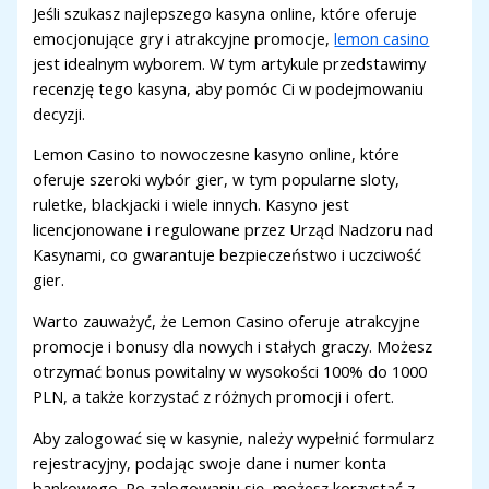
Jeśli szukasz najlepszego kasyna online, które oferuje
emocjonujące gry i atrakcyjne promocje,
lemon casino
jest idealnym wyborem. W tym artykule przedstawimy
recenzję tego kasyna, aby pomóc Ci w podejmowaniu
decyzji.
Lemon Casino to nowoczesne kasyno online, które
oferuje szeroki wybór gier, w tym popularne sloty,
ruletke, blackjacki i wiele innych. Kasyno jest
licencjonowane i regulowane przez Urząd Nadzoru nad
Kasynami, co gwarantuje bezpieczeństwo i uczciwość
gier.
Warto zauważyć, że Lemon Casino oferuje atrakcyjne
promocje i bonusy dla nowych i stałych graczy. Możesz
otrzymać bonus powitalny w wysokości 100% do 1000
PLN, a także korzystać z różnych promocji i ofert.
Aby zalogować się w kasynie, należy wypełnić formularz
rejestracyjny, podając swoje dane i numer konta
bankowego. Po zalogowaniu się, możesz korzystać z