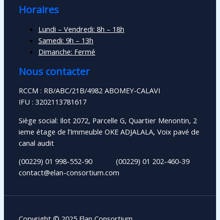
Horaires
Lundi – Vendredi: 8h – 18h
Samedi: 9h – 13h
Dimanche: Fermé
Nous contacter
RCCM : RB/ABC/21B/4982 ABOMEY-CALAVI
IFU : 3202113781617
Siège social: Ilot 2072, Parcelle G, Quartier Menontin, 2
ieme étage de l’Immeuble OKE ADJALALA, Voix pavé de
canal audit
(00229) 01 998-552-90 (00229) 01 202-460-39
contact@elan-consortium.com​
Copyright © 2025 Elan Consortium