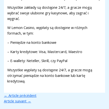
Wszystkie zakłady są dostępne 24/7, a gracze mogą
wybrać swoje ulubione gry kasynowe, aby zagrać i
wygrać.
W Lemon Casino, wypłaty są dostępne w różnych
formach, w tym:
– Pieniędze na konto bankowe
– Karty kredytowe: Visa, Mastercard, Maestro
– E-wallety: Neteller, Skrill, czy PayPal
Wszystkie wypłaty są dostępne 24/7, a gracze mogą
otrzymać pieniądze na konto bankowe lub kartę
kredytową.
←
Article précédent
Article suivant
→