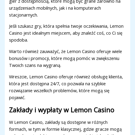
gier z dostępnością, które mogą być grane zarówno na
urządzeniach mobilnych, jak i na komputerach
stacjonarnych.
Jeśli szukasz gry, która spełnia twoje oczekiwania, Lemon
Casino jest idealnym miejscem, aby znaleźć coś, co Ci się
spodoba.
Warto również zauważyć, że Lemon Casino oferuje wiele
bonusów i promocji, które mogą pomóc w zwiększeniu
Twoich szans na wygraną.
Wreszcie, Lemon Casino oferuje również obsługę klienta,
która jest dostępna 24/7, co pozwala na szybkie
rozwiązanie wszelkich problemów, które mogą się
pojawić.
Zakłady i wypłaty w Lemon Casino
W Lemon Casino, zakłady są dostępne w różnych
formach, w tym w formie klasycznej, gdzie gracze mogą