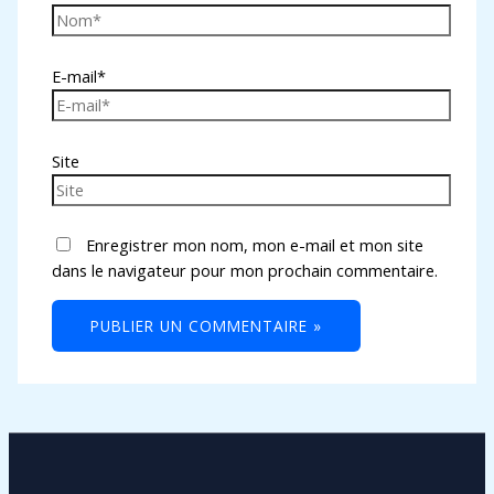
E-mail*
Site
Enregistrer mon nom, mon e-mail et mon site
dans le navigateur pour mon prochain commentaire.