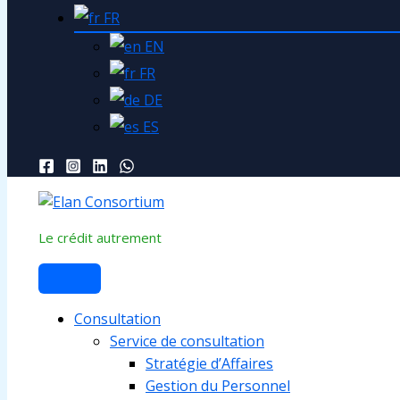
FR
EN
FR
DE
ES
Le crédit autrement
Consultation
Service de consultation
Stratégie d’Affaires
Gestion du Personnel