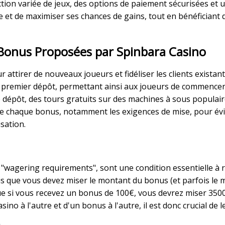
on variée de jeux, des options de paiement sécurisées et un
 et de maximiser ses chances de gains, tout en bénéficiant 
Bonus Proposées par Spinbara Casino
ttirer de nouveaux joueurs et fidéliser les clients existan
le premier dépôt, permettant ainsi aux joueurs de commencer
 dépôt, des tours gratuits sur des machines à sous populair
on de chaque bonus, notamment les exigences de mise, pour é
sation.
wagering requirements", sont une condition essentielle à r
is que vous devez miser le montant du bonus (et parfois le 
ue si vous recevez un bonus de 100€, vous devrez miser 3500
no à l'autre et d'un bonus à l'autre, il est donc crucial de 