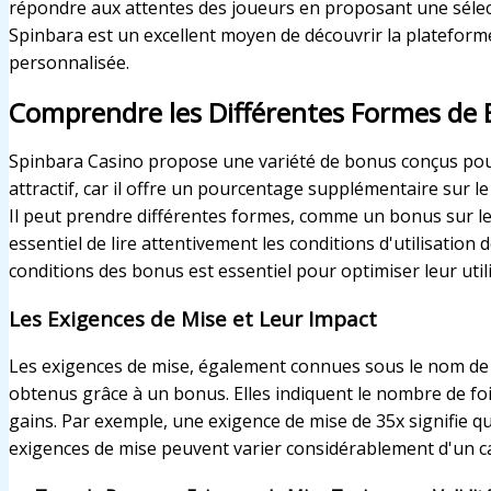
répondre aux attentes des joueurs en proposant une sélecti
Spinbara est un excellent moyen de découvrir la plateforme
personnalisée.
Comprendre les Différentes Formes de 
Spinbara Casino propose une variété de bonus conçus pour a
attractif, car il offre un pourcentage supplémentaire sur 
Il peut prendre différentes formes, comme un bonus sur le
essentiel de lire attentivement les conditions d'utilisati
conditions des bonus est essentiel pour optimiser leur utili
Les Exigences de Mise et Leur Impact
Les exigences de mise, également connues sous le nom de "
obtenus grâce à un bonus. Elles indiquent le nombre de fo
gains. Par exemple, une exigence de mise de 35x signifie q
exigences de mise peuvent varier considérablement d'un casi