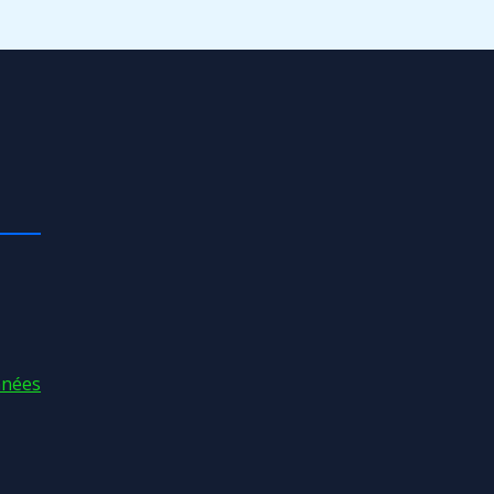
nnées