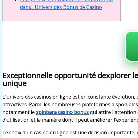
dans l'Univers des Bonus de Casino
Exceptionnelle opportunité dexplorer l
unique
L'univers des casinos en ligne est en constante évolution
attractives. Parmi les nombreuses plateformes disponibles
notamment le
spinbara casino bonus
qui attire l'attentio
d'utilisation et la manière dont il peut améliorer l'expérienc
Le choix d'un casino en ligne est une décision importante, ca