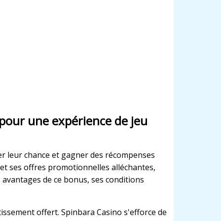
 pour une expérience de jeu
nter leur chance et gagner des récompenses
et ses offres promotionnelles alléchantes,
s avantages de ce bonus, ses conditions
ertissement offert. Spinbara Casino s'efforce de