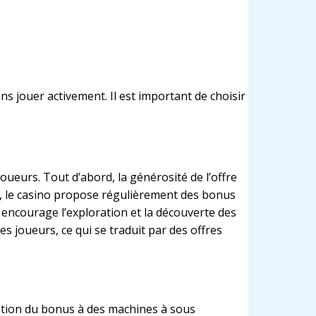
s jouer activement. Il est important de choisir
joueurs. Tout d’abord, la générosité de l’offre
, le casino propose régulièrement des bonus
 encourage l’exploration et la découverte des
s joueurs, ce qui se traduit par des offres
lisation du bonus à des machines à sous